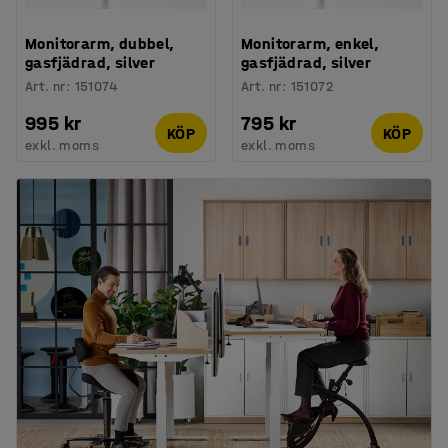
Monitorarm, dubbel,
Monitorarm, enkel,
gasfjädrad, silver
gasfjädrad, silver
Art. nr
:
151074
Art. nr
:
151072
995 kr
795 kr
KÖP
KÖP
exkl. moms
exkl. moms