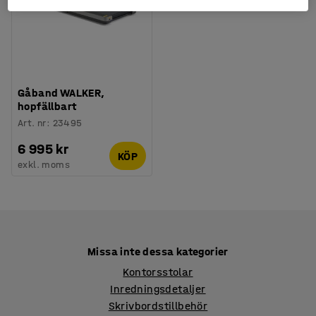
Gåband WALKER,
hopfällbart
Art. nr
:
23495
6 995 kr
KÖP
exkl. moms
Missa inte dessa kategorier
Kontorsstolar
Inredningsdetaljer
Skrivbordstillbehör