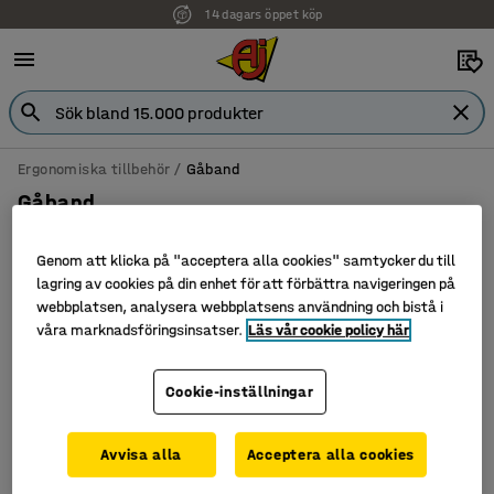
14 dagars öppet köp
Ergonomiska tillbehör
Gåband
Gåband
Genom att klicka på "acceptera alla cookies" samtycker du till
lagring av cookies på din enhet för att förbättra navigeringen på
webbplatsen, analysera webbplatsens användning och bistå i
Filtrera
Sortera
våra marknadsföringsinsatser.
Läs vår cookie policy här
1 produkter
Cookie-inställningar
Nyhet
Avvisa alla
Acceptera alla cookies