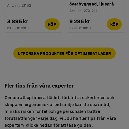
överbyggnad, ljusgrå
Art. nr
:
21152
Art. nr
:
2741211
3 895 kr
9 295 kr
KÖP
KÖP
exkl. moms
exkl. moms
UTFORSKA PRODUKTER FÖR OPTIMERAT LAGER
Fler tips från våra experter
Genom att optimera flödet, förbättra säkerheten och
skapa en ergonomisk arbetsmiljö kan du spara tid,
minska risken för fel och ge personalen bättre
förutsättningar varje dag. Vill du ha fler tips från våra
experter? Klicka nedan för att läsa guiden.