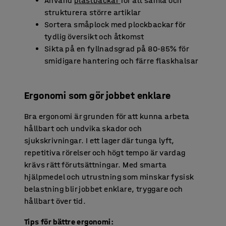
Använd
plastbackar
för att samla och
strukturera större artiklar
Sortera småplock med plockbackar för
tydlig översikt och åtkomst
Sikta på en fyllnadsgrad på 80-85% för
smidigare hantering och färre flaskhalsar
Ergonomi som gör jobbet enklare
Bra ergonomi är grunden för att kunna arbeta
hållbart och undvika skador och
sjukskrivningar. I ett lager där tunga lyft,
repetitiva rörelser och högt tempo är vardag
krävs rätt förutsättningar. Med smarta
hjälpmedel och utrustning som minskar fysisk
belastning blir jobbet enklare, tryggare och
hållbart över tid.
Tips för bättre ergonomi: