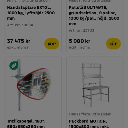
Finns i flera utföranden
Finns i flera utföranden
Handstaplare EXTOL,
Pallställ ULTIMATE,
1000 kg, lyfthöjd: 2500
grundsektion, 9 pallar,
mm
1000 kg/pall, höjd: 2500
mm
Art. nr
:
30664
Art. nr
:
23733
37 475 kr
5 080 kr
KÖP
KÖP
exkl. moms
exkl. moms
Finns i flera utföranden
Trafikspegel, 180°,
Packbord MOTION,
650x650x360 mm
1500x800 mm, inkl.