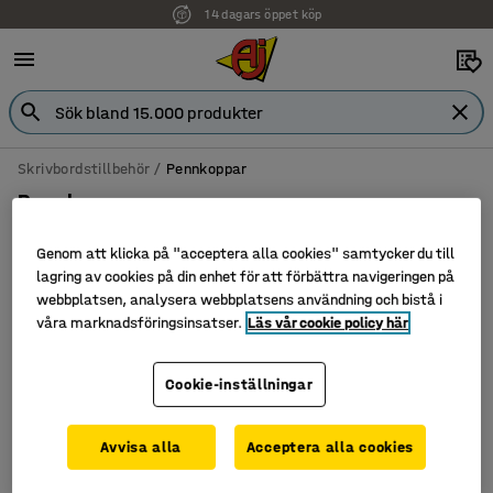
14 dagars öppet köp
Skrivbordstillbehör
Pennkoppar
Pennkoppar
Genom att klicka på "acceptera alla cookies" samtycker du till
lagring av cookies på din enhet för att förbättra navigeringen på
webbplatsen, analysera webbplatsens användning och bistå i
Filtrera
Sortera
våra marknadsföringsinsatser.
Läs vår cookie policy här
1 produkter
Cookie-inställningar
Avvisa alla
Acceptera alla cookies