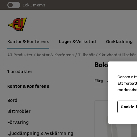
exkl. moms
Kontor & Konferens
Lager & Verkstad
Omklädning
AJ Produkter
Kontor & Konferens
Tillbehör
Skrivbordstillbehör
Bokstöd
1 produkter
Genom att 
Färg
Höjd
att förbät
Kontor & Konferens
marknadsf
Bord
Cookie-
Sittmöbler
Förvaring
Ljuddämpning & Avskärmning