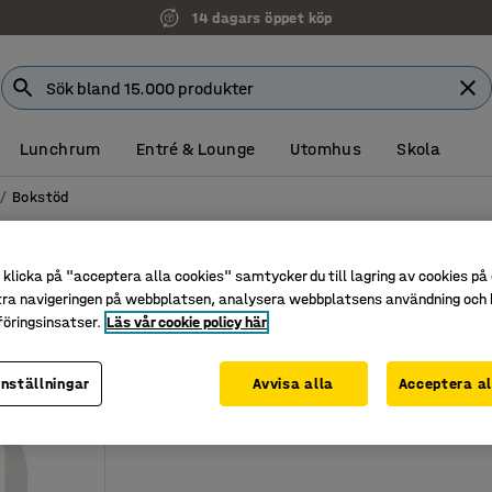
14 dagars öppet köp
Lunchrum
Entré & Lounge
Utomhus
Skola
Bokstöd
klicka på "acceptera alla cookies" samtycker du till lagring av cookies på 
tra navigeringen på webbplatsen, analysera webbplatsens användning och b
öringsinsatser.
Läs vår cookie policy här
inställningar
Avvisa alla
Acceptera al