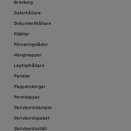
Brevkorg
Datorhållare
Dokumenthållare
Fläktar
Förvaringslådor
Hängmappar
Laptophållare
Paneler
Papperskorgar
Pennkoppar
Skrivbordslampor
Skrivbordspaket
Skrivbordsställ