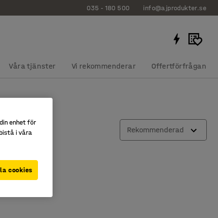
035 - 180 500
info@ajprodukter.se
Våra tjänster
Vi rekommenderar
Offertförfrågan
din enhet för
Rekommenderad
istå i våra
la cookies