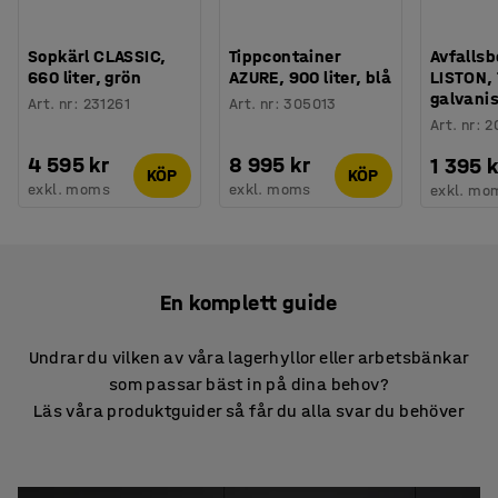
Sopkärl CLASSIC,
Tippcontainer
Avfallsb
660 liter, grön
AZURE, 900 liter, blå
LISTON, 
galvani
Art. nr
:
231261
Art. nr
:
305013
Art. nr
:
2
4 595 kr
8 995 kr
1 395 k
KÖP
KÖP
exkl. moms
exkl. moms
exkl. mo
En komplett guide
Undrar du vilken av våra lagerhyllor eller arbetsbänkar
som passar bäst in på dina behov?
Läs våra produktguider så får du alla svar du behöver