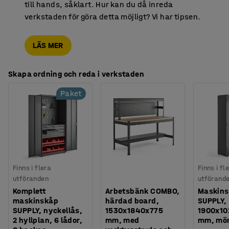
till hands, såklart. Hur kan du då inreda
verkstaden för göra detta möjligt? Vi har tipsen.
LÄS MER
Skapa ordning och reda i verkstaden
Paket
Finns i flera
Finns i fl
utföranden
utförand
Komplett
Arbetsbänk COMBO,
Maskin
maskinskåp
härdad board,
SUPPLY,
SUPPLY, nyckellås,
1530x1840x775
1900x10
2 hyllplan, 6 lådor,
mm, med
mm, mö