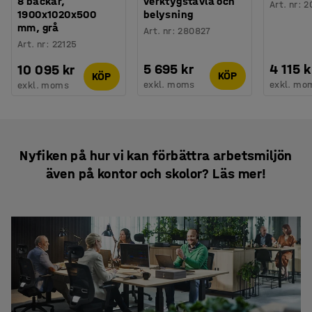
8 backar,
verktygstavla och
Art. nr
:
2
1900x1020x500
belysning
mm, grå
Art. nr
:
280827
Art. nr
:
22125
5 695 kr
4 115 k
10 095 kr
KÖP
KÖP
exkl. moms
exkl. mo
exkl. moms
Nyfiken på hur vi kan förbättra arbetsmiljön
även på kontor och skolor? Läs mer!