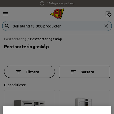
Faktura för företag
Postsortering
Postsorteringsskåp
Postsorteringsskåp
Filtrera
Sortera
6 produkter