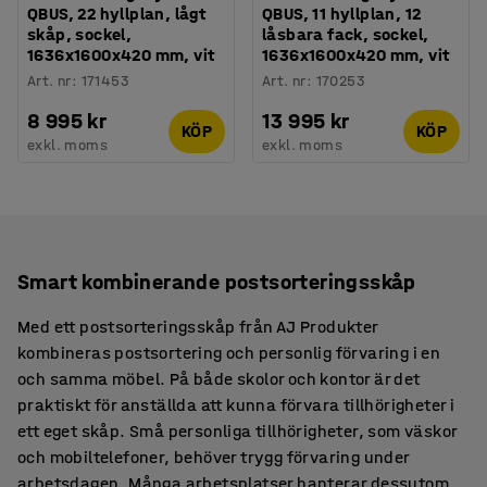
QBUS, 22 hyllplan, lågt
QBUS, 11 hyllplan, 12
skåp, sockel,
låsbara fack, sockel,
1636x1600x420 mm, vit
1636x1600x420 mm, vit
Art. nr
:
171453
Art. nr
:
170253
8 995 kr
13 995 kr
KÖP
KÖP
exkl. moms
exkl. moms
Smart kombinerande postsorteringsskåp
Med ett postsorteringsskåp från AJ Produkter
kombineras postsortering och personlig förvaring i en
och samma möbel. På både skolor och kontor är det
praktiskt för anställda att kunna förvara tillhörigheter i
ett eget skåp. Små personliga tillhörigheter, som väskor
och mobiltelefoner, behöver trygg förvaring under
arbetsdagen. Många arbetsplatser hanterar dessutom