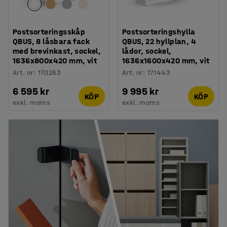
Postsorteringsskåp
Postsorteringshylla
QBUS, 8 låsbara fack
QBUS, 22 hyllplan, 4
med brevinkast, sockel,
lådor, sockel,
1636x800x420 mm, vit
1636x1600x420 mm, vit
Art. nr
:
170263
Art. nr
:
171443
6 595 kr
9 995 kr
KÖP
KÖP
exkl. moms
exkl. moms