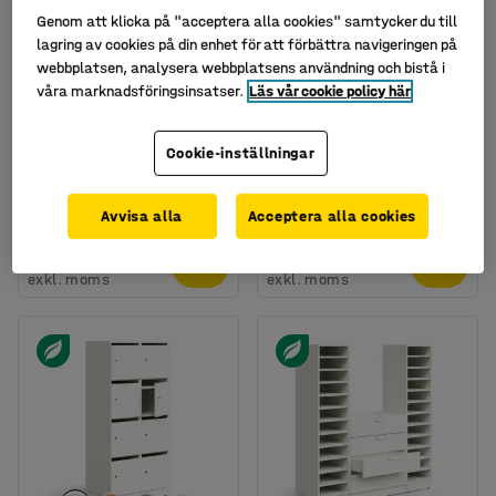
Genom att klicka på "acceptera alla cookies" samtycker du till
lagring av cookies på din enhet för att förbättra navigeringen på
webbplatsen, analysera webbplatsens användning och bistå i
våra marknadsföringsinsatser.
Läs vår cookie policy här
Finns i flera utföranden
Finns i flera utföranden
Postsorteringsskåp/Pos
Småfacksskåp PRIVATE,
Cookie-inställningar
tfack MAILMAN, 2x6
2x15 fack, grå
fack, grå
Art. nr
:
145745
Art. nr
:
145742
Avvisa alla
Acceptera alla cookies
6 495 kr
12 495 kr
KÖP
KÖP
exkl. moms
exkl. moms