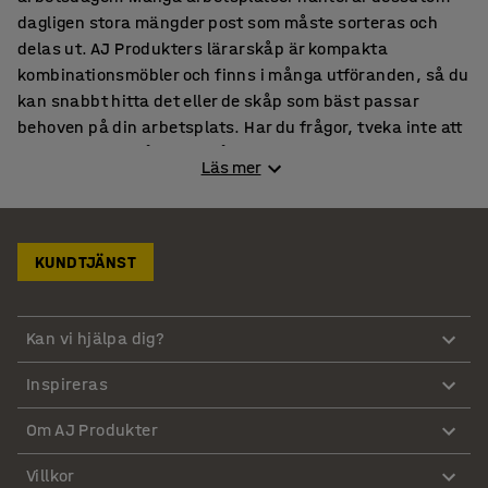
dagligen stora mängder post som måste sorteras och
delas ut. AJ Produkters lärarskåp är kompakta
kombinationsmöbler och finns i många utföranden, så du
kan snabbt hitta det eller de skåp som bäst passar
behoven på din arbetsplats. Har du frågor, tveka inte att
höra av dig till någon av våra säljare!
Läs mer
Träskåp i många storlekar
Våra postsorteringsskåp tillverkade i stryktåligt laminat
med snygg björkfärg går snabbt att implementera i alla
KUNDTJÄNST
arbetsmiljöer. Välj skåp utifrån utrymme och hur många
sektioner och fack du behöver. En enkel sektion med tre
Kan vi hjälpa dig?
fack gör sig utmärkt bredvid garderober eller i
receptionen. I de rejäla förvaringsskåpen med 20 fack
Inspireras
kan en hel avdelning förvara väskor och värdesaker i
varsitt fack, samt få sin post levererad. Varje fack är
Om AJ Produkter
avdelat med hyllplan som avdelar postfack och
förvaringsutrymme från varandra. Alla skåp levereras
Villkor