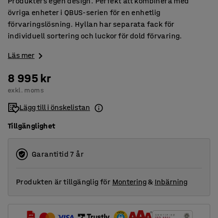
Produkters egen design. Perfekt att kombinera med
övriga enheter i QBUS-serien för en enhetlig
förvaringslösning. Hyllan har separata fack för
individuell sortering och luckor för dold förvaring.
Läs mer
8 995 kr
exkl. moms
Lägg till i önskelistan
Tillgänglighet
Garantitid 7 år
Produkten är tillgänglig för
Montering
&
Inbärning