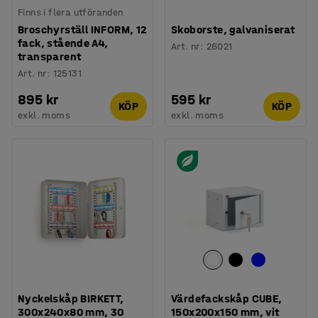
Finns i flera utföranden
Broschyrställ INFORM, 12
Skoborste, galvaniserat
fack, stående A4,
Art. nr
:
26021
transparent
Art. nr
:
125131
895 kr
595 kr
KÖP
KÖP
exkl. moms
exkl. moms
Nyckelskåp BIRKETT,
Värdefackskåp CUBE,
300x240x80 mm, 30
150x200x150 mm, vit