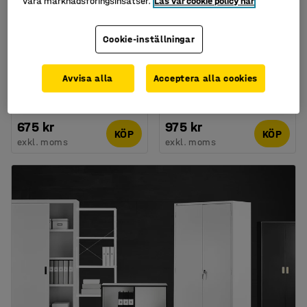
våra marknadsföringsinsatser.
Läs vår cookie policy här
Cookie-inställningar
Finns i flera utföranden
Broschyrställ EDITION, 6
Brevlåda LETTER,
fack, stående A4,
370x275x175 mm, svart
Avvisa alla
Acceptera alla cookies
transparent
Art. nr
:
14579
Art. nr
:
125171
675 kr
975 kr
KÖP
KÖP
exkl. moms
exkl. moms