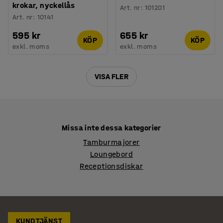
krokar, nyckellås
Art. nr
:
101201
Art. nr
:
10141
595 kr
655 kr
KÖP
KÖP
exkl. moms
exkl. moms
VISA FLER
Missa inte dessa kategorier
Tamburmajorer
Loungebord
Receptionsdiskar
KUNDTJÄNST