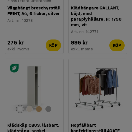
Finns i flera utföranden
Vägghängt broschyrställ
Klädhängare GALLANT,
PRINT, A4, 6 fickor, silver
böjd, med
paraplyhållare, H: 1750
Art. nr
:
10278
mm, vit
Art. nr
:
142771
275 kr
995 kr
KÖP
KÖP
exkl. moms
exkl. moms
Klädskåp QBUS, låsbart,
Hopfällbart
klädstång, sockel,
konfektionsställ AGATE