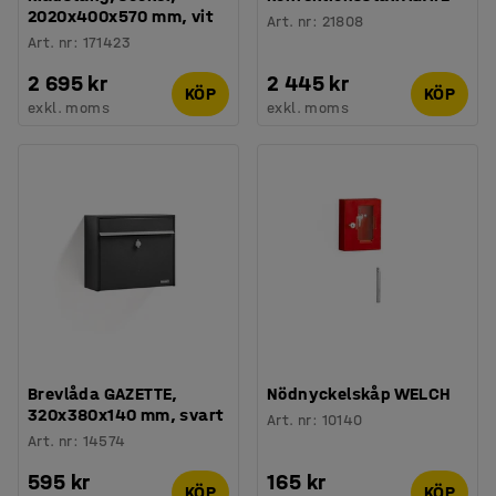
2020x400x570 mm, vit
Art. nr
:
21808
Art. nr
:
171423
2 695 kr
2 445 kr
KÖP
KÖP
exkl. moms
exkl. moms
Brevlåda GAZETTE,
Nödnyckelskåp WELCH
320x380x140 mm, svart
Art. nr
:
10140
Art. nr
:
14574
595 kr
165 kr
KÖP
KÖP