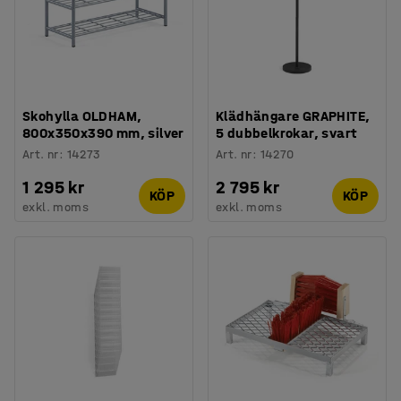
Skohylla OLDHAM,
Klädhängare GRAPHITE,
800x350x390 mm, silver
5 dubbelkrokar, svart
Art. nr
:
14273
Art. nr
:
14270
1 295 kr
2 795 kr
KÖP
KÖP
exkl. moms
exkl. moms