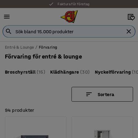
Faktura för företag
Entré & Lounge
Förvaring
Förvaring för entré & lounge
Broschyrställ
(15)
Klädhängare
(30)
Nyckelförvaring
(1
Sortera
94 produkter