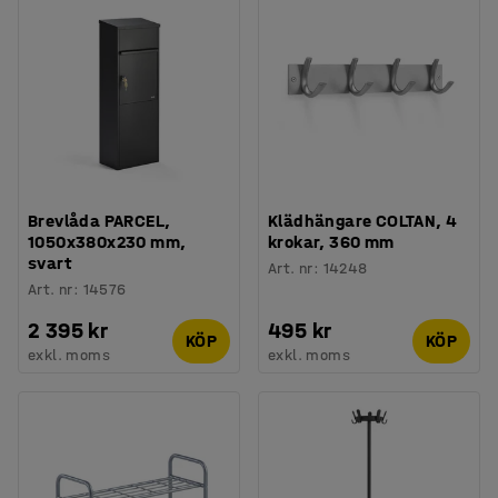
Brevlåda PARCEL,
Klädhängare COLTAN, 4
1050x380x230 mm,
krokar, 360 mm
svart
Art. nr
:
14248
Art. nr
:
14576
2 395 kr
495 kr
KÖP
KÖP
exkl. moms
exkl. moms