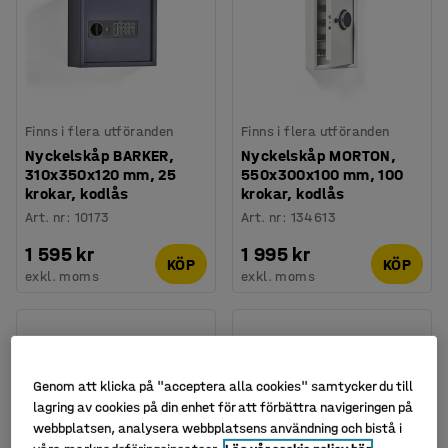
Finns i flera utföranden
Finns i flera utföranden
Nyckelskåp BARKER,
Nyckelskåp MORTON,
310x350x120 mm, 25
550x300x100 mm, 100
krokar, kodlås
krokar, kodlås
Art. nr
:
10173
Art. nr
:
134613
1 595 kr
1 995 kr
KÖP
KÖP
exkl. moms
exkl. moms
Genom att klicka på "acceptera alla cookies" samtycker du till
lagring av cookies på din enhet för att förbättra navigeringen på
webbplatsen, analysera webbplatsens användning och bistå i