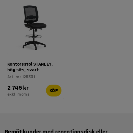
Kontorsstol STANLEY,
hög sits, svart
Art. nr
:
125331
2 745 kr
KÖP
exkl. moms
Bemöt kunder med receptionsdisk eller