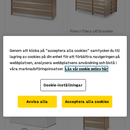
Finns i flera utföranden
Receptionsdisk INVITE,
Receptionsdisk INVITE,
rak disksektion, hög,
L-formad, vänster, ek
1600x800x1150 mm, ek
Genom att klicka på "acceptera alla cookies" samtycker du till
Art. nr
:
11120
Art. nr
:
11123
lagring av cookies på din enhet för att förbättra navigeringen på
webbplatsen, analysera webbplatsens användning och bistå i
8 565 kr
26 525 kr
våra marknadsföringsinsatser.
Läs vår cookie policy här
KÖP
KÖP
exkl. moms
exkl. moms
Cookie-inställningar
Avvisa alla
Acceptera alla cookies