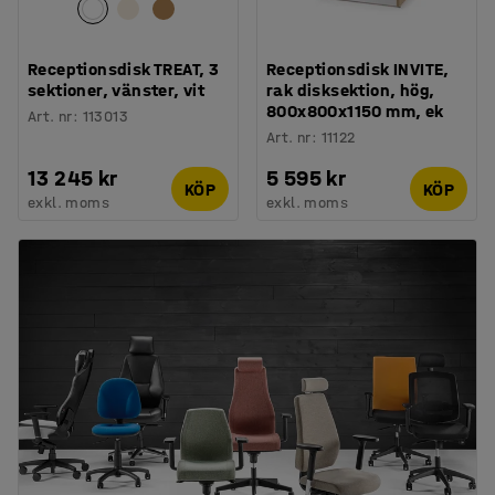
Receptionsdisk TREAT, 3
Receptionsdisk INVITE,
sektioner, vänster, vit
rak disksektion, hög,
800x800x1150 mm, ek
Art. nr
:
113013
Art. nr
:
11122
13 245 kr
5 595 kr
KÖP
KÖP
exkl. moms
exkl. moms