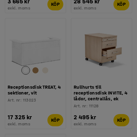
3 665 kr
28 545 kr
KÖP
KÖP
exkl. moms
exkl. moms
Receptionsdisk TREAT, 4
Rullhurts till
sektioner, vit
receptionsdisk INVITE, 4
lådor, centrallås, ek
Art. nr
:
113023
Art. nr
:
11128
17 325 kr
2 495 kr
KÖP
KÖP
exkl. moms
exkl. moms