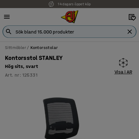
14 dagars öppet köp
Sittmöbler
Kontorsstolar
Kontorsstol STANLEY
Hög sits, svart
Visa i AR
Art. nr
:
125331