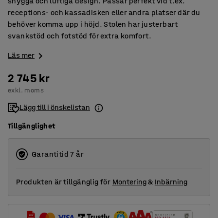
snygga och luftiga design. Passar perfekt vid t.ex.
receptions- och kassadisken eller andra platser där du
behöver komma upp i höjd. Stolen har justerbart
svankstöd och fotstöd för extra komfort.
Läs mer
2 745 kr
exkl. moms
Lägg till i önskelistan
Tillgänglighet
Garantitid 7 år
Produkten är tillgänglig för
Montering
&
Inbärning