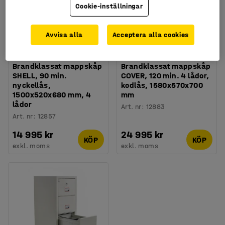
Cookie-inställningar
Avvisa alla
Acceptera alla cookies
Finns i flera utföranden
Finns i flera utföranden
Brandklassat mappskåp
Brandklassat mappskåp
SHELL, 90 min.
COVER, 120 min. 4 lådor,
nyckellås,
kodlås, 1580x570x700
1500x520x680 mm, 4
mm
lådor
Art. nr
:
12883
Art. nr
:
12857
14 995 kr
24 995 kr
KÖP
KÖP
exkl. moms
exkl. moms