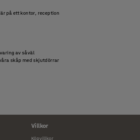
r på ett kontor, reception
rvaring av såväl
 våra skåp med skjutdörrar
 du kan hitta ett alternativ
ellan stativ och sockel.
gslösningar i form av
Villkor
Köpvillkor