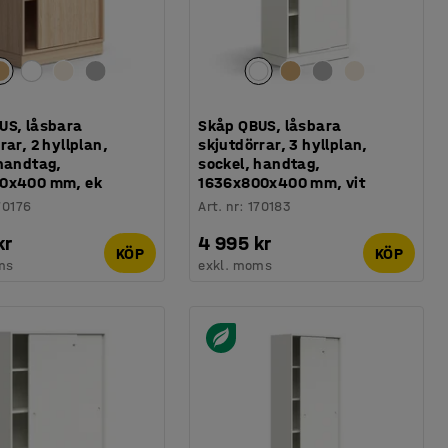
US, låsbara
Skåp QBUS, låsbara
rar, 2 hyllplan,
skjutdörrar, 3 hyllplan,
 handtag,
sockel, handtag,
0x400 mm, ek
1636x800x400 mm, vit
70176
Art. nr
:
170183
kr
4 995 kr
KÖP
KÖP
ms
exkl. moms