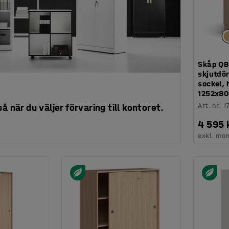
Skåp QB
skjutdör
sockel,
1252x80
Art. nr
:
1
å när du väljer förvaring till kontoret.
4 595 
exkl. mo