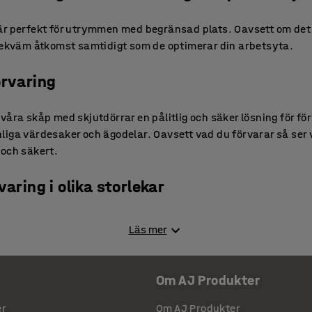
r perfekt för utrymmen med begränsad plats. Oavsett om det ä
 bekväm åtkomst samtidigt som de optimerar din arbetsyta.
örvaring
våra skåp med skjutdörrar en pålitlig och säker lösning för fö
liga värdesaker och ägodelar. Oavsett vad du förvarar så ser
t och säkert.
varing i olika storlekar
nns i en mängd olika storlekar, modeller och utföranden så att
Läs mer
a behov. Du kan dessutom välja mellan flera olika färger och m
örrar kan du också kolla in våra andra platseffektiva förvarin
Om AJ Produkter
er
Om AJ Produkter