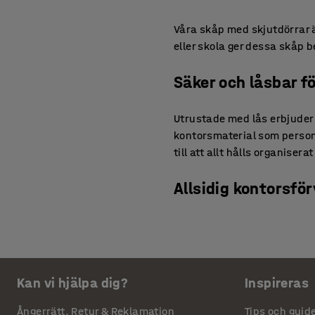
Våra skåp med skjutdörrar ä
eller skola ger dessa skåp
Säker och låsbar f
Utrustade med lås erbjuder 
kontorsmaterial som person
till att allt hålls organisera
Allsidig kontorsför
Våra skåp med skjutdörrar fi
som passar just dig och din
Utöver våra skåp med skjutd
Kan vi hjälpa dig?
Inspireras
jalusiskåp
och
sidoskåp
!
Ångerrätt, Retur & Reklamation
Tips och guid