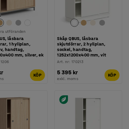
lera utföranden
US, låsbara
Skåp QBUS, låsbara
rar, 1 hyllplan,
skjutdörrar, 2 hyllplan,
iv, handtag,
sockel, handtag,
0x400 mm, silver, ek
1252x1200x400 mm, vit
71206
Art. nr
:
170213
kr
5 395 kr
KÖP
KÖP
ms
exkl. moms