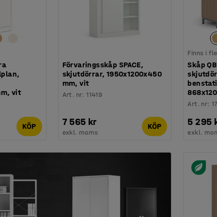
Finns i f
ra
Förvaringsskåp SPACE,
Skåp QB
lplan,
skjutdörrar, 1950x1200x450
skjutdör
mm, vit
benstat
m, vit
868x120
Art. nr
:
11419
Art. nr
:
1
7 565 kr
5 295 
KÖP
KÖP
exkl. moms
exkl. mo