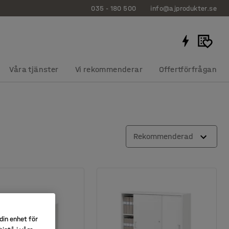
035 - 180 500
info@ajprodukter.se
Våra tjänster
Vi rekommenderar
Offertförfrågan
Rekommenderad
din enhet för