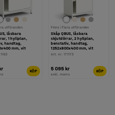
lera utföranden
Finns i flera utföranden
US, låsbara
Skåp QBUS, låsbara
rar, 1 hyllplan,
skjutdörrar, 2 hyllplan,
iv, handtag,
benstativ, handtag,
x400 mm, vit
1252x800x400 mm, vit
71163
Art. nr
:
171173
kr
5 095 kr
KÖP
KÖP
ms
exkl. moms