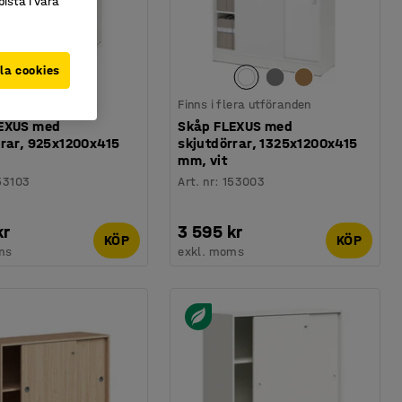
istå i våra
la cookies
lera utföranden
Finns i flera utföranden
EXUS med
Skåp FLEXUS med
rrar, 925x1200x415
skjutdörrar, 1325x1200x415
mm, vit
53103
Art. nr
:
153003
kr
3 595 kr
KÖP
KÖP
ms
exkl. moms