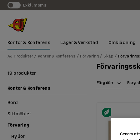
exkl. moms
Kontor & Konferens
Lager & Verkstad
Omklädning
AJ Produkter
Kontor & Konferens
Förvaring
Skåp
Förvarings
Förvaringssk
19 produkter
Färg dörr
Färg 
Kontor & Konferens
Bord
Sittmöbler
Förvaring
Genom att 
Hyllor