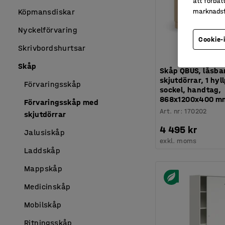
att förbät
Köpmansdiskar
marknadsf
Nyckelförvaring
Cookie-
Skrivbordshurtsar
Skåp
Skåp QBUS, låsba
skjutdörrar, 1 hyl
Förvaringsskåp
sockel, handtag,
868x1200x400 mm
Förvaringsskåp med
Art. nr
:
170202
skjutdörrar
4 495 kr
Jalusiskåp
exkl. moms
Laddskåp
Mappskåp
Medicinskåp
Mobilskåp
Ritningsskåp