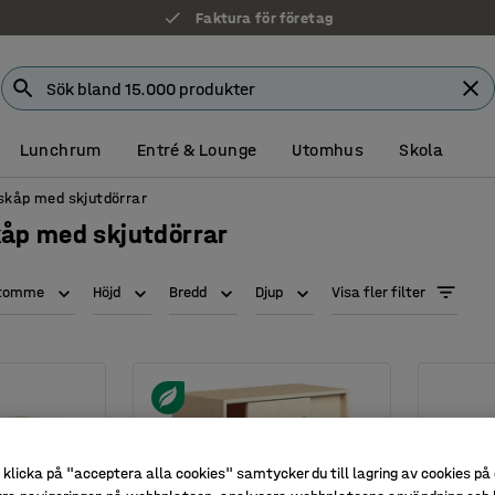
7 års garanti
Lunchrum
Entré & Lounge
Utomhus
Skola
skåp med skjutdörrar
åp med skjutdörrar
stomme
Höjd
Bredd
Djup
Visa fler filter
klicka på "acceptera alla cookies" samtycker du till lagring av cookies på 