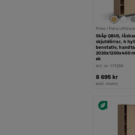
Finns i flera utföran
Skåp QBUS, låsba
skjutdörrar, 4 hyl
benstativ, handta
2020x1200x400 mm
ek
Art. nr
:
171236
8 695 kr
exkl. moms