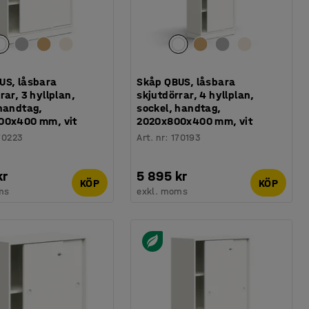
US, låsbara
Skåp QBUS, låsbara
rar, 3 hyllplan,
skjutdörrar, 4 hyllplan,
 handtag,
sockel, handtag,
00x400 mm, vit
2020x800x400 mm, vit
70223
Art. nr
:
170193
kr
5 895 kr
KÖP
KÖP
ms
exkl. moms