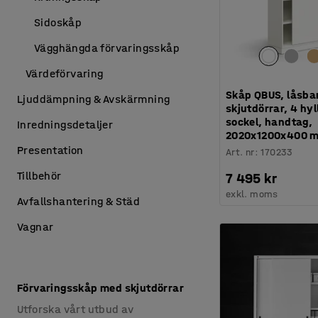
Sidoskåp
Vägghängda förvaringsskåp
Värdeförvaring
Skåp QBUS, låsba
Ljuddämpning & Avskärmning
skjutdörrar, 4 hyl
sockel, handtag,
Inredningsdetaljer
2020x1200x400 m
Presentation
Art. nr
:
170233
Tillbehör
7 495 kr
exkl. moms
Avfallshantering & Städ
Vagnar
Förvaringsskåp med skjutdörrar
Utforska vårt utbud av