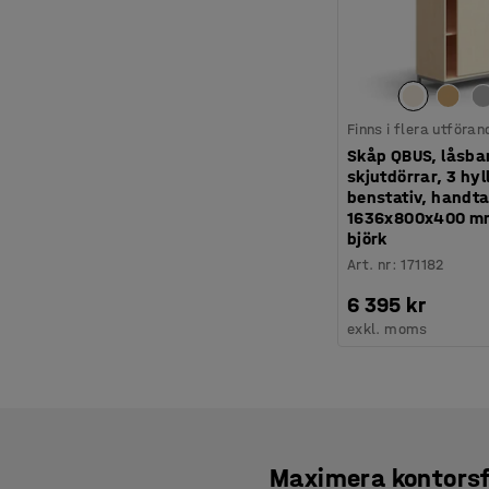
Finns i flera utföran
Skåp QBUS, låsba
skjutdörrar, 3 hyl
benstativ, handta
1636x800x400 mm,
björk
Art. nr
:
171182
6 395 kr
exkl. moms
Maximera kontorsf