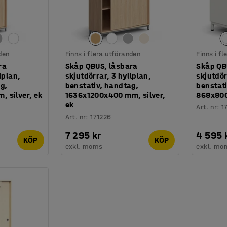
den
Finns i flera utföranden
Finns i f
ra
Skåp QBUS, låsbara
Skåp QB
lplan,
skjutdörrar, 3 hyllplan,
skjutdör
g,
benstativ, handtag,
benstat
 silver, ek
1636x1200x400 mm, silver,
868x800
ek
Art. nr
:
1
Art. nr
:
171226
7 295 kr
4 595 
KÖP
KÖP
exkl. moms
exkl. mo