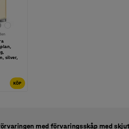
den
ra
lplan,
g,
 silver,
KÖP
örvaringen med förvaringsskåp med skju