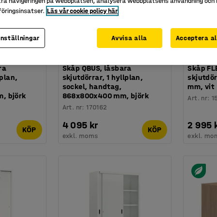
tra navigeringen på webbplatsen, analysera webbplatsens användning och b
öringsinsatser.
Läs vår cookie policy här
inställningar
Avvisa alla
Acceptera al
Finns i f
ra
Skåp QBUS, låsbara
Skåp FL
lplan,
skjutdörrar, 1 hyllplan,
skjutdö
sockel, handtag,
mm, vit
, björk
868x800x400 mm, björk
Art. nr
:
1
Art. nr
:
170162
4 095 kr
2 995 
KÖP
KÖP
exkl. moms
exkl. mo