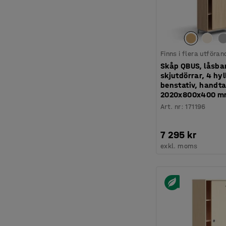
Finns i flera utföran
Skåp QBUS, låsba
skjutdörrar, 4 hyl
benstativ, handta
2020x800x400 mm,
Art. nr
:
171196
7 295 kr
exkl. moms