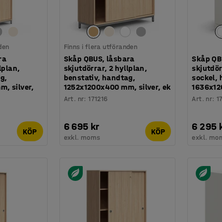
den
Finns i flera utföranden
ra
Skåp QBUS, låsbara
Skåp QB
lplan,
skjutdörrar, 2 hyllplan,
skjutdör
g,
benstativ, handtag,
sockel,
, silver,
1252x1200x400 mm, silver, ek
1636x12
Art. nr
:
171216
Art. nr
:
1
6 695 kr
6 295 
KÖP
KÖP
exkl. moms
exkl. mo