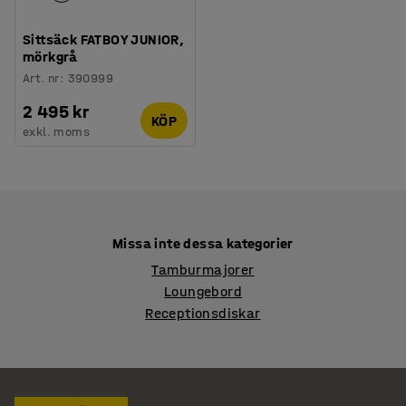
Sittsäck FATBOY JUNIOR,
mörkgrå
Art. nr
:
390999
2 495 kr
KÖP
exkl. moms
Missa inte dessa kategorier
Tamburmajorer
Loungebord
Receptionsdiskar