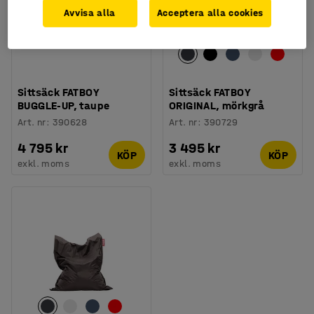
Avvisa alla
Acceptera alla cookies
Sittsäck FATBOY
Sittsäck FATBOY
BUGGLE-UP, taupe
ORIGINAL, mörkgrå
Art. nr
:
390628
Art. nr
:
390729
4 795 kr
3 495 kr
KÖP
KÖP
exkl. moms
exkl. moms