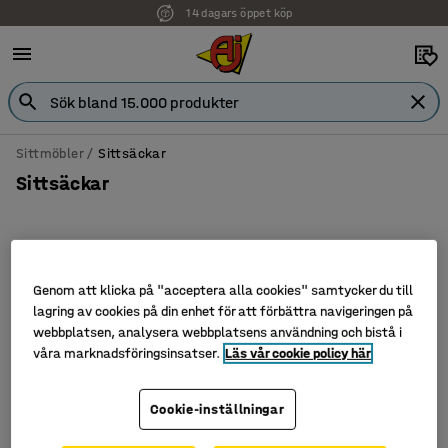
14 dagars öppet köp
Sittmöbler
Sittsäckar
Sittsäckar
Filtrera
Sortera
Genom att klicka på "acceptera alla cookies" samtycker du till
lagring av cookies på din enhet för att förbättra navigeringen på
3 produkter
webbplatsen, analysera webbplatsens användning och bistå i
våra marknadsföringsinsatser.
Läs vår cookie policy här
Cookie-inställningar