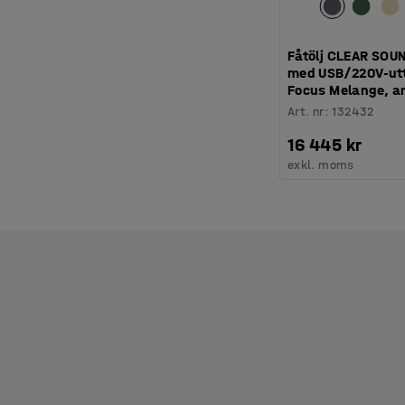
Fåtölj CLEAR SOUND
med USB/220V-utt
Focus Melange, a
Art. nr
:
132432
16 445 kr
exkl. moms