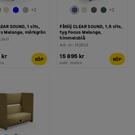
+
2
+
2
LEAR SOUND, 1 sits,
Fåtölj CLEAR SOUND, 1,5 sits,
us Melange, mörkgrön
tyg Focus Melange,
himmelsblå
32411
Art. nr
:
132523
 kr
15 895 kr
KÖP
KÖP
ms
exkl. moms