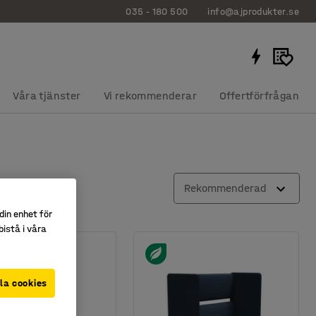
035 - 180 500
info@ajprodukter.se
Våra tjänster
Vi rekommenderar
Offertförfrågan
Rekommenderad
din enhet för
istå i våra
la cookies