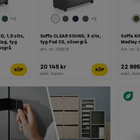
+
2
+
2
, 1,5 sits,
Soffa CLEAR SOUND, 3 sits,
Soffa KI
ag, tyg
tyg Pod CS, silvergrå
Medley 
usgrå
Art. nr
:
132513
Art. nr
:
3
20 145 kr
22 995
KÖP
KÖP
exkl. moms
exkl. mo