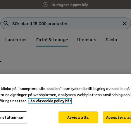
14 dagars öppet köp
Lunchrum
Entré & Lounge
Utomhus
Skola
r
Djup
Vikt
klicka på "acceptera alla cookies" samtycker du till lagring av cookies på 
tra navigeringen på webbplatsen, analysera webbplatsens användning och b
öringsinsatser.
Läs vår cookie policy här
inställningar
Avvisa alla
Acceptera al