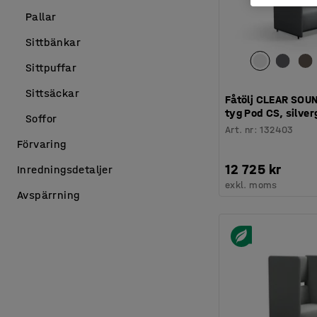
Pallar
Sittbänkar
Sittpuffar
Sittsäckar
Fåtölj CLEAR SOUND
tyg Pod CS, silver
Soffor
Art. nr
:
132403
Förvaring
12 725 kr
Inredningsdetaljer
exkl. moms
Avspärrning