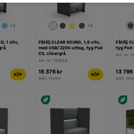
+
2
+
2
, 1 sits,
Fåtölj CLEAR SOUND, 1,5 sits,
Fåtölj C
grå
med USB/220V-uttag, tyg Pod
tyg Pod 
CS, silvergrå
Art. nr
:
1
Art. nr
:
132543
15 375 kr
13 795
KÖP
KÖP
exkl. moms
exkl. mo