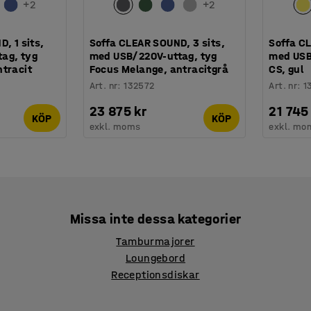
+
2
+
2
, 1 sits,
Soffa CLEAR SOUND, 3 sits,
Soffa CL
ag, tyg
med USB/220V-uttag, tyg
med USB
ntracit
Focus Melange, antracitgrå
CS, gul
Art. nr
:
132572
Art. nr
:
1
23 875 kr
21 745
KÖP
KÖP
exkl. moms
exkl. mo
Missa inte dessa kategorier
Tamburmajorer
Loungebord
Receptionsdiskar