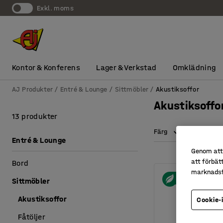
exkl. moms
Kontor & Konferens
Lager & Verkstad
Omklädning
AJ Produkter
Entré & Lounge
Sittmöbler
Akustiksoffor
Akustiksoffo
13 produkter
Färg
Höjd
Entré & Lounge
Genom att 
att förbät
Bord
marknadsf
Sittmöbler
Akustiksoffor
Cookie-
Fåtöljer