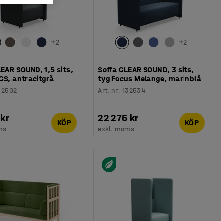
+
2
+
2
LEAR SOUND, 1,5 sits,
Soffa CLEAR SOUND, 3 sits,
CS, antracitgrå
tyg Focus Melange, marinblå
32502
Art. nr
:
132534
 kr
22 275 kr
KÖP
KÖP
ms
exkl. moms