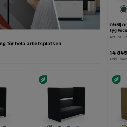
Fåtölj C
tyg Foc
Art. nr
:
1
ng för hela arbetsplatsen
14 845
exkl. mo