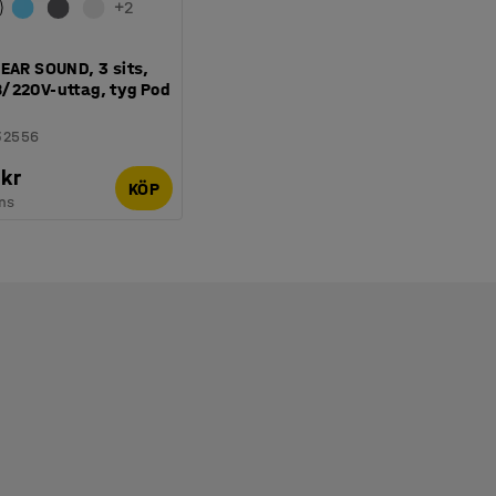
+
2
EAR SOUND, 3 sits,
/220V-uttag, tyg Pod
32556
 kr
KÖP
ms