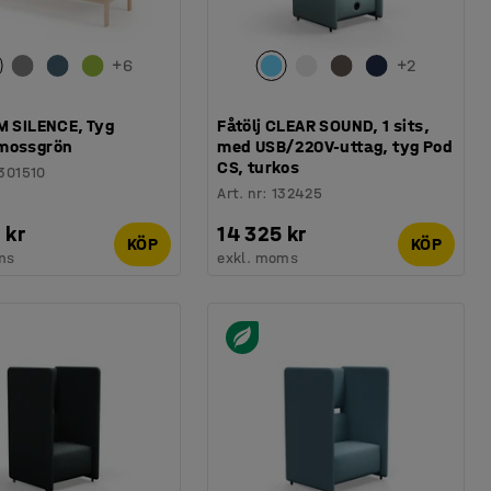
+
6
+
2
M SILENCE, Tyg
Fåtölj CLEAR SOUND, 1 sits,
mossgrön
med USB/220V-uttag, tyg Pod
CS, turkos
301510
Art. nr
:
132425
 kr
14 325 kr
KÖP
KÖP
ms
exkl. moms