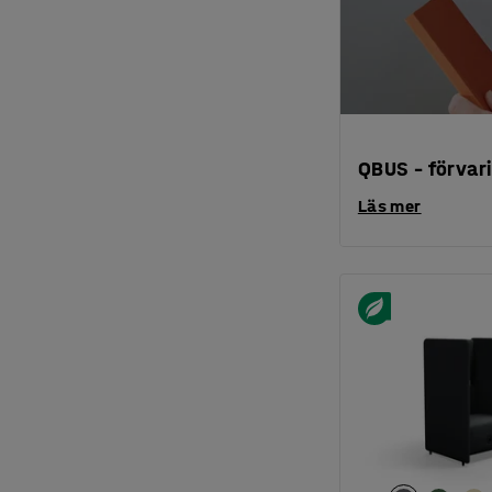
QBUS – förvari
Läs mer