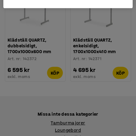
Klädställ QUARTZ,
Klädställ QUARTZ,
dubbelsidigt,
enkelsidigt,
1700x1000x600 mm
1700x1000x410 mm
Art. nr
:
142372
Art. nr
:
142371
6 595 kr
4 695 kr
KÖP
KÖP
exkl. moms
exkl. moms
Missa inte dessa kategorier
Tamburmajorer
Loungebord