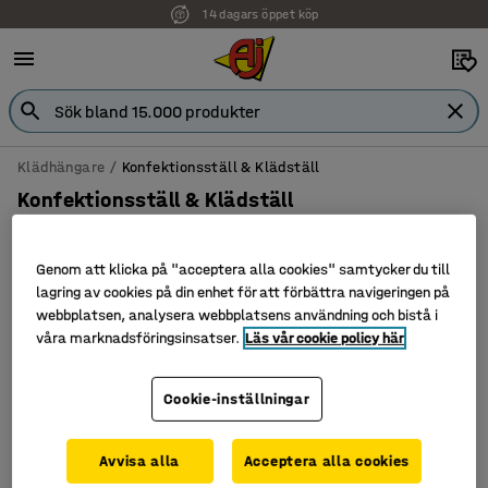
14 dagars öppet köp
Klädhängare
Konfektionsställ & Klädställ
Konfektionsställ & Klädställ
Genom att klicka på "acceptera alla cookies" samtycker du till
lagring av cookies på din enhet för att förbättra navigeringen på
Filtrera
Sortera
webbplatsen, analysera webbplatsens användning och bistå i
våra marknadsföringsinsatser.
Läs vår cookie policy här
2 produkter
Cookie-inställningar
Avvisa alla
Acceptera alla cookies