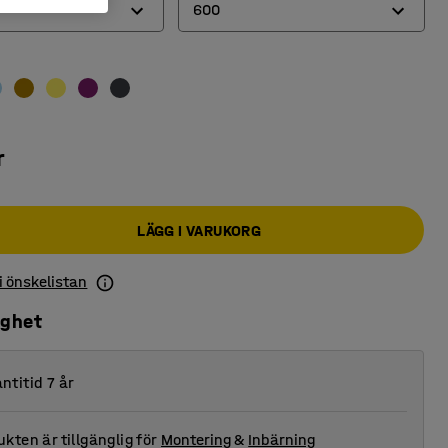
600
600
800
r
LÄGG I VARUKORG
 i önskelistan
ighet
ntitid 7 år
kten är tillgänglig för
Montering
&
Inbärning