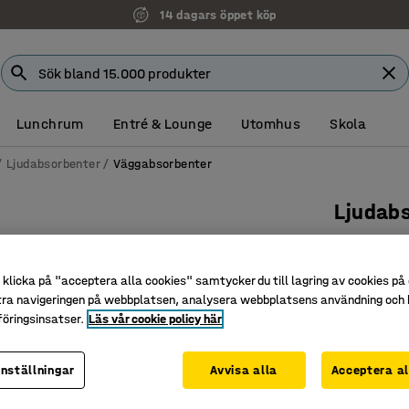
14 dagars öppet köp
Lunchrum
Entré & Lounge
Utomhus
Skola
Ljudabsorbenter
Väggabsorbenter
Ljudab
Droppe, 
Art. nr
:
38
klicka på "acceptera alla cookies" samtycker du till lagring av cookies på 
tra navigeringen på webbplatsen, analysera webbplatsens användning och b
Passar i o
öringsinsatser.
Läs vår cookie policy här
Bidrar til
Estetisk 
inställningar
Avvisa alla
Acceptera al
Höjd (mm)