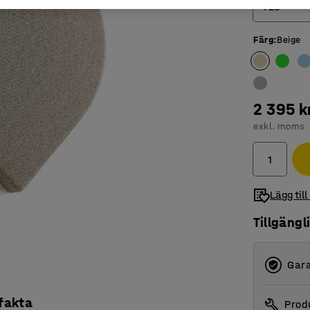
725
Färg
:
Beige
725
965
2 395 k
exkl. moms
Lägg till
Tillgängl
Gara
 fakta
Produ