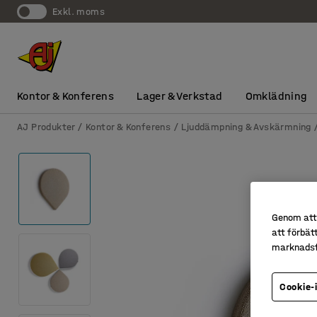
exkl. moms
Kontor & Konferens
Lager & Verkstad
Omklädning
AJ Produkter
Kontor & Konferens
Ljuddämpning & Avskärmning
Genom att 
att förbät
marknadsf
Cookie-