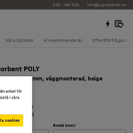
035 - 180 500
info@ajprodukter.se
Våra tjänster
Vi rekommenderar
Offertförfrågan
sorbent POLY
725x600x56 mm, väggmonterad, beige
5247
din enhet för
istå i våra
lika miljöer
l bättre ljudmiljö
inredningsdetalj
la cookies
Bredd (mm)