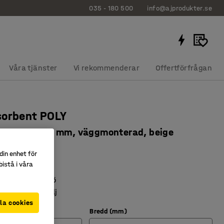
035 - 180 500
info@ajprodukter.se
Våra tjänster
Vi rekommenderar
Offertförfrågan
sorbent POLY
 965x800x56 mm, väggmonterad, beige
5257
din enhet för
istå i våra
lika miljöer
l bättre ljudmiljö
inredningsdetalj
la cookies
Bredd (mm)