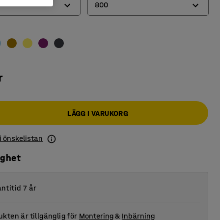
800
600
800
r
LÄGG I VARUKORG
 i önskelistan
ighet
ntitid 7 år
kten är tillgänglig för
Montering
&
Inbärning