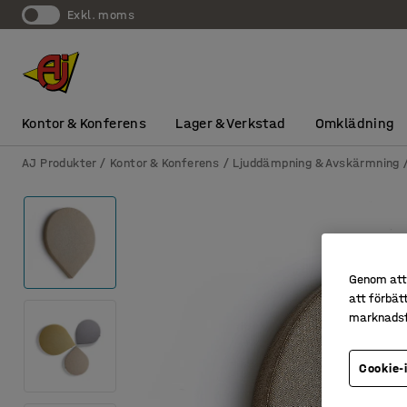
exkl. moms
Kontor & Konferens
Lager & Verkstad
Omklädning
AJ Produkter
Kontor & Konferens
Ljuddämpning & Avskärmning
Genom att 
att förbät
marknadsf
Cookie-