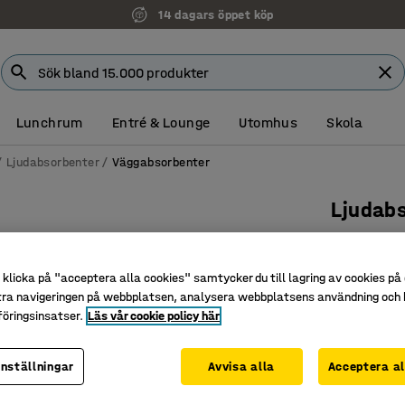
14 dagars öppet köp
Lunchrum
Entré & Lounge
Utomhus
Skola
Ljudabsorbenter
Väggabsorbenter
Ljudab
Droppe,
Art. nr
:
38
klicka på "acceptera alla cookies" samtycker du till lagring av cookies på 
tra navigeringen på webbplatsen, analysera webbplatsens användning och b
Passar i o
öringsinsatser.
Läs vår cookie policy här
Bidrar til
Estetisk 
inställningar
Avvisa alla
Acceptera al
Höjd (mm)