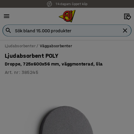
14 dagars öppet köp
Faktura för företag
Ljudabsorbenter
Väggabsorbenter
Ljudabsorbent POLY
Droppe, 725x600x56 mm, väggmonterad, lila
Art. nr
:
385245