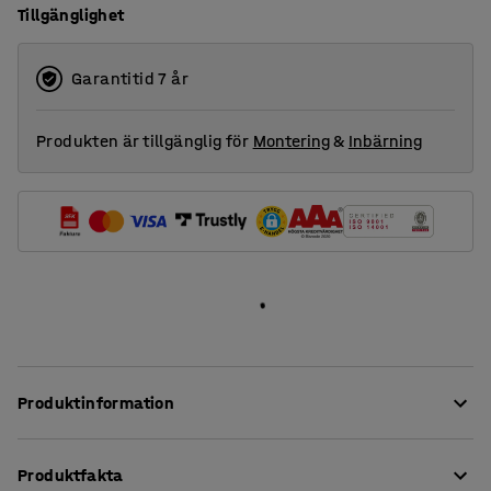
Tillgänglighet
Garantitid 7 år
Produkten är tillgänglig för
Montering
&
Inbärning
Produktinformation
Bygg bort buller och skapa en mjukare, behagligare
Produktfakta
ljudmiljö med hjälp av effektiva ljudabsorbenter!