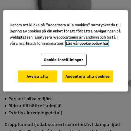
Genom att klicka på "acceptera alla cookies" samtycker du till
lagring av cookies på din enhet för att förbättra navigeringen på
webbplatsen, analysera webbplatsens användning och bistå i
våra marknadsföringsinsatser.
Läs vår cookie policy här
Cookie-inställningar
Avvisa alla
Acceptera alla cookies
Passar i olika miljöer
Bidrar till bättre ljudmiljö
Estetisk inredningsdetalj
Droppformad ljudabsorbent som effektivt dämpar ljud