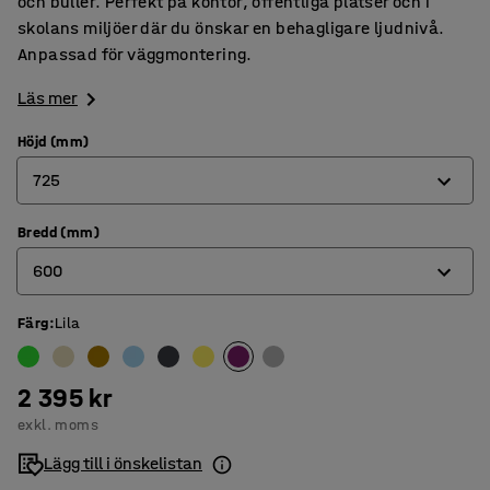
och buller. Perfekt på kontor, offentliga platser och i
skolans miljöer där du önskar en behagligare ljudnivå.
Anpassad för väggmontering.
Läs mer
Höjd (mm)
725
Bredd (mm)
725
600
965
Färg
:
Lila
600
800
2 395 kr
exkl. moms
Lägg till i önskelistan