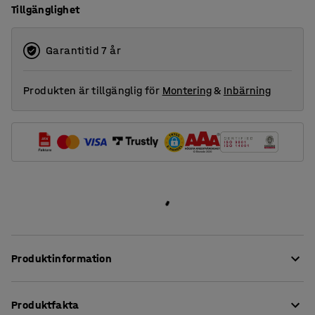
Tillgänglighet
Garantitid 7 år
Produkten är tillgänglig för
Montering
&
Inbärning
Produktinformation
Bygg bort buller och skapa en mjukare, behagligare
Produktfakta
ljudmiljö med hjälp av effektiva ljudabsorbenter!