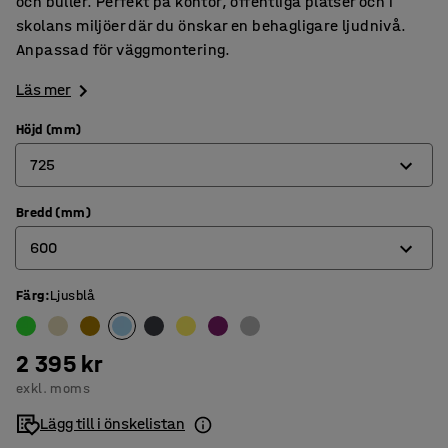
och buller. Perfekt på kontor, offentliga platser och i
skolans miljöer där du önskar en behagligare ljudnivå.
Anpassad för väggmontering.
Läs mer
Höjd (mm)
725
Bredd (mm)
725
600
965
Färg
:
Ljusblå
600
800
2 395 kr
exkl. moms
Lägg till i önskelistan