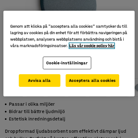
Genom att klicka på "acceptera alla cookies" samtycker du till
lagring av cookies på din enhet för att förbättra navigeringen på
webbplatsen, analysera webbplatsens användning och bistå i
våra marknadsföringsinsatser.
Läs vår cookie policy här
Cookie-inställningar
Avvisa alla
Acceptera alla cookies
Passar i olika miljöer
Bidrar till bättre ljudmiljö
Estetisk inredningsdetalj
Droppformad ljudabsorbent som effektivt dämpar ljud