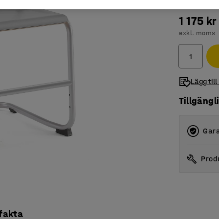
1 175 kr
exkl. moms
Lägg till
Tillgängl
Gara
Produ
 fakta