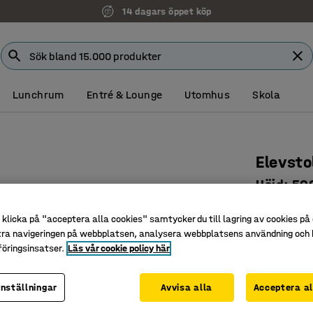
14 dagars öppet köp
Lunchrum
Entré & Lounge
Utomhus
Skola
Elevsto
Höjd: 500
Art. nr
:
36
klicka på "acceptera alla cookies" samtycker du till lagring av cookies på 
Upphäng
tra navigeringen på webbplatsen, analysera webbplatsens användning och b
öringsinsatser.
Läs vår cookie policy här
Stapelba
Högtryck
inställningar
Avvisa alla
Acceptera al
Färg
:
Grå