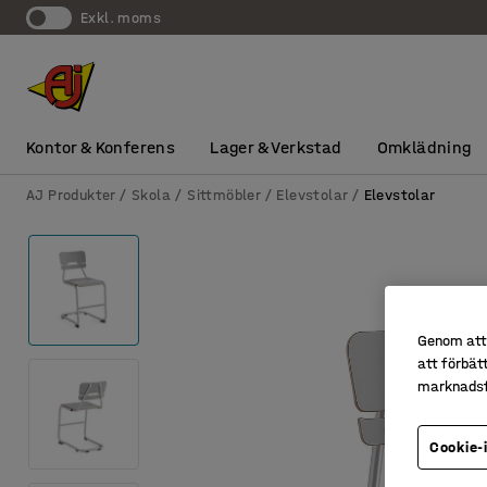
exkl. moms
Kontor & Konferens
Lager & Verkstad
Omklädning
AJ Produkter
Skola
Sittmöbler
Elevstolar
Elevstolar
Genom att 
att förbät
marknadsf
Cookie-