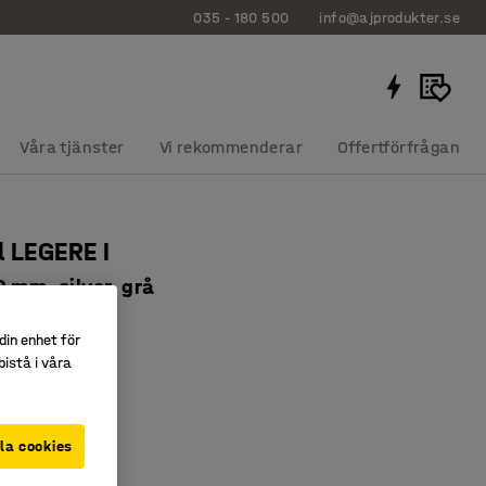
035 - 180 500
info@ajprodukter.se
Våra tjänster
Vi rekommenderar
Offertförfrågan
l LEGERE I
 mm, silver, grå
1239
din enhet för
ningsbar
istå i våra
r
slaminat
la cookies