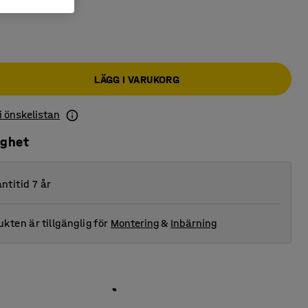
LÄGG I VARUKORG
 i önskelistan
ighet
ntitid 7 år
kten är tillgänglig för
Montering
&
Inbärning