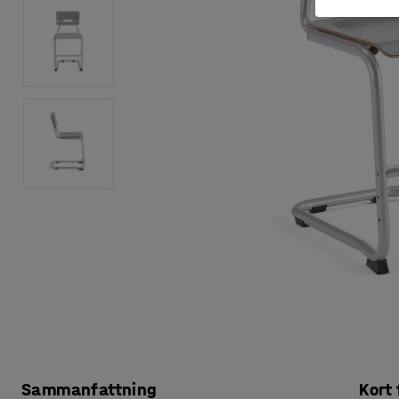
Sammanfattning
Kort