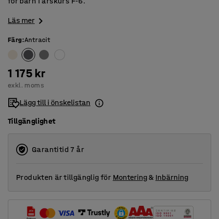
för barn i årskurs F-6.
Läs mer
Färg
:
Antracit
1 175 kr
exkl. moms
Lägg till i önskelistan
Tillgänglighet
Garantitid 7 år
Produkten är tillgänglig för
Montering
&
Inbärning