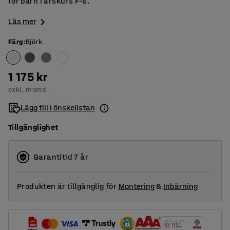
för barn i årskurs F-6.
Läs mer
Färg
:
Björk
1 175 kr
exkl. moms
Lägg till i önskelistan
Tillgänglighet
Garantitid 7 år
Produkten är tillgänglig för
Montering
&
Inbärning