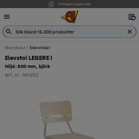
14 dagars öppet köp
Faktura för företag
Elevstolar
Elevstolar
Elevstol LEGERE I
Höjd: 500 mm, björk
Art. nr
:
361232