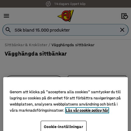
14 dagars öppet köp
Sittbänkar & Kroklister
Vägghängda sittbänkar
Vägghängda sittbänkar
Filtrera
Sortera
Genom att klicka på "acceptera alla cookies" samtycker du till
3 produkter
lagring av cookies på din enhet för att förbättra navigeringen på
webbplatsen, analysera webbplatsens användning och bistå i
våra marknadsföringsinsatser.
Läs vår cookie policy här
Cookie-inställningar