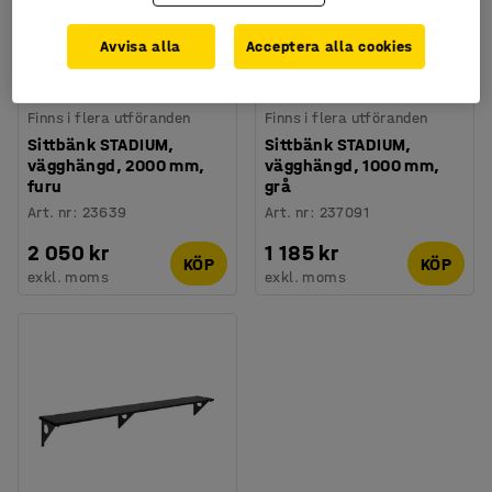
Avvisa alla
Acceptera alla cookies
Finns i flera utföranden
Finns i flera utföranden
Sittbänk STADIUM,
Sittbänk STADIUM,
vägghängd, 2000 mm,
vägghängd, 1000 mm,
furu
grå
Art. nr
:
23639
Art. nr
:
237091
2 050 kr
1 185 kr
KÖP
KÖP
exkl. moms
exkl. moms