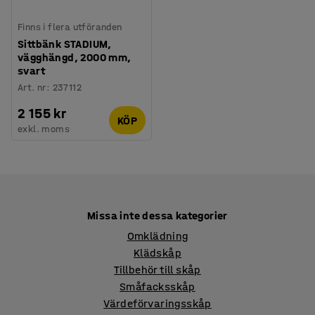
Finns i flera utföranden
Sittbänk STADIUM,
vägghängd, 2000 mm,
svart
Art. nr
:
237112
2 155 kr
KÖP
exkl. moms
Missa inte dessa kategorier
Omklädning
Klädskåp
Tillbehör till skåp
Småfacksskåp
Värdeförvaringsskåp