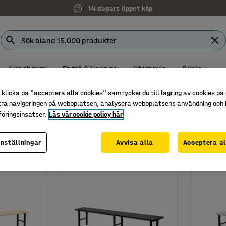
14 dagars öppet köp
Lunchrum
Entré & Lounge
Utomhus
Skola
tan kroklist
klicka på "acceptera alla cookies" samtycker du till lagring av cookies på 
tra navigeringen på webbplatsen, analysera webbplatsens användning och b
an kroklist
öringsinsatser.
Läs vår cookie policy här
Längd
Höjd
Material
inställningar
Avvisa alla
Acceptera al