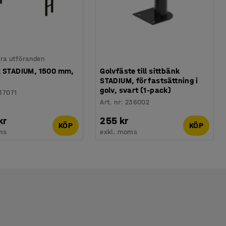
lera utföranden
k STADIUM, 1500 mm,
Golvfäste till sittbänk
STADIUM, för fastsättning i
golv, svart (1-pack)
37071
Art. nr
:
236002
kr
255 kr
KÖP
KÖP
ms
exkl. moms