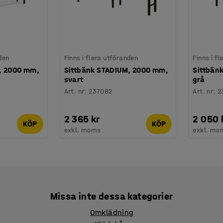
den
Finns i flera utföranden
Finns i f
, 2000 mm,
Sittbänk STADIUM, 2000 mm,
Sittbän
svart
grå
Art. nr
:
237082
Art. nr
:
2
2 365 kr
2 050 
KÖP
KÖP
exkl. moms
exkl. mo
Missa inte dessa kategorier
Omklädning