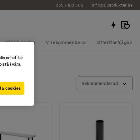
035 - 180 500
info@ajprodukter.se
Våra tjänster
Vi rekommenderar
Offertförfrågan
din enhet för
istå i våra
Rekommenderad
la cookies