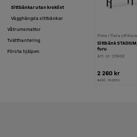
Sittbänkar utan kroklist
Vägghängda sittbänkar
Våtrumsmattor
Finns i flera utföran
Tvätthantering
Sittbänk STADIUM
furu
Första hjälpen
Art. nr
:
23602
2 260 kr
exkl. moms