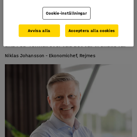
Cookie-inställningar
Inredningsförslaget från AJ Produkter var
Avvisa alla
Acceptera alla cookies
väldigt bra uppritat. Vi fick en tydlig och klar
bild i 3D-format över vad det var vi skulle få.
Niklas Johansson – Ekonomichef, Rejmes