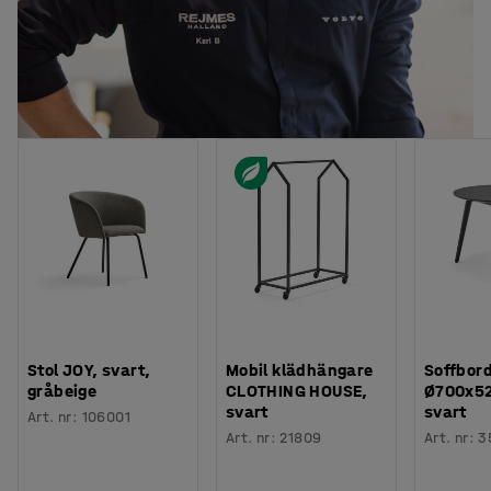
Stol JOY, svart,
Mobil klädhängare
Soffbord
gråbeige
CLOTHING HOUSE,
Ø700x5
svart
svart
Art. nr
:
106001
Art. nr
:
21809
Art. nr
:
3