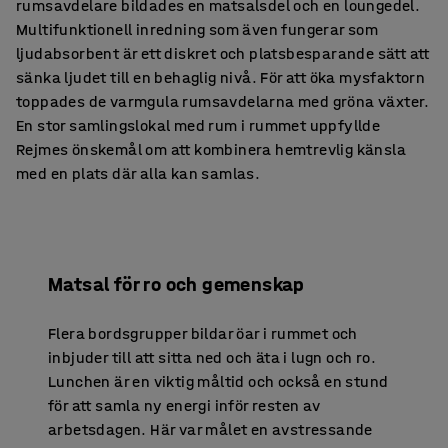
rumsavdelare bildades en matsalsdel och en loungedel.
Multifunktionell inredning som även fungerar som
ljudabsorbent är ett diskret och platsbesparande sätt att
sänka ljudet till en behaglig nivå. För att öka mysfaktorn
toppades de varmgula rumsavdelarna med gröna växter.
En stor samlingslokal med rum i rummet uppfyllde
Rejmes önskemål om att kombinera hemtrevlig känsla
med en plats där alla kan samlas.
Matsal för ro och gemenskap
Flera bordsgrupper bildar öar i rummet och
inbjuder till att sitta ned och äta i lugn och ro.
Lunchen är en viktig måltid och också en stund
för att samla ny energi inför resten av
arbetsdagen. Här var målet en avstressande