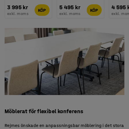
3 995 kr
5 495 kr
4 595 
KÖP
KÖP
exkl. moms
exkl. moms
exkl. mo
Möblerat för flexibel konferens
Rejmes önskade en anpassningsbar möblering i det stora