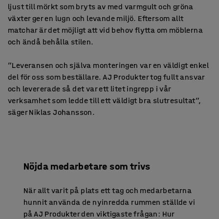
ljust till mörkt som bryts av med varmgult och gröna
växter ger en lugn och levande miljö. Eftersom allt
matchar är det möjligt att vid behov flytta om möblerna
och ändå behålla stilen.
”Leveransen och själva monteringen var en väldigt enkel
del för oss som beställare. AJ Produkter tog fullt ansvar
och levererade så det var ett litet ingrepp i vår
verksamhet som ledde till ett väldigt bra slutresultat”,
säger Niklas Johansson.
Nöjda medarbetare som trivs
När allt varit på plats ett tag och medarbetarna
hunnit använda de nyinredda rummen ställde vi
på AJ Produkter den viktigaste frågan: Hur