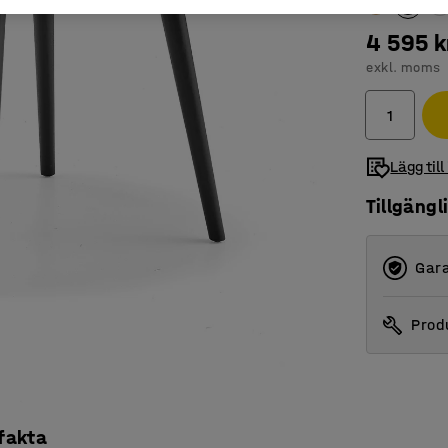
4 595 k
exkl. moms
Lägg till
Tillgängl
Gara
Produ
 fakta