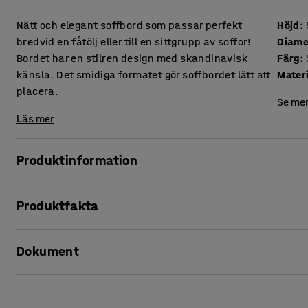
Nätt och elegant soffbord som passar perfekt
Höjd
:
bredvid en fåtölj eller till en sittgrupp av soffor!
Diame
Bordet har en stilren design med skandinavisk
Färg
:
känsla. Det smidiga formatet gör soffbordet lätt att
Mater
placera.
Se mer
Läs mer
Produktinformation
Detta är ett klassiskt soffbord som blir lika snygg bredvid d
Produktfakta
Tack vare sitt smidiga format är bordet dessutom lättplacer
Höjd
:
520
mm
Soffbordet kan användas ensamt eller som satsbord genom at
Dokument
Diameter
:
700
mm
miljö där det behövs flera bord, varför inte blanda de olik
Färg
:
Svart
Material bordsskiva
:
Laminat
Skriv ut produktblad
Den stilrena designen har en skandinavisk känsla som fung
Material stativ
:
Massivträ
lätt att matcha i din miljö, vare sig trendig eller mer avskal