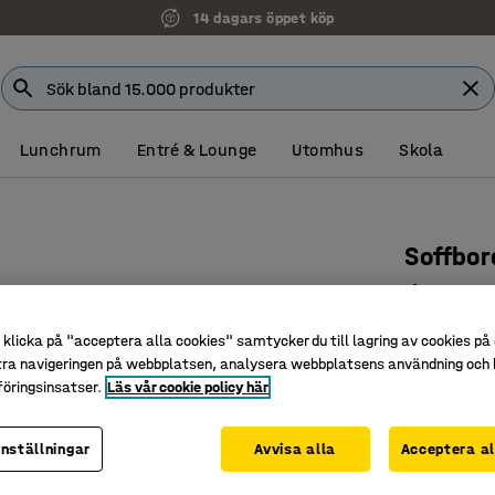
14 dagars öppet köp
Lunchrum
Entré & Lounge
Utomhus
Skola
Soffbor
Ø700x52
Art. nr
:
35
klicka på "acceptera alla cookies" samtycker du till lagring av cookies på 
tra navigeringen på webbplatsen, analysera webbplatsens användning och b
Modernt 
öringsinsatser.
Läs vår cookie policy här
Lättplace
Passar i 
inställningar
Avvisa alla
Acceptera al
Färg
:
Svart