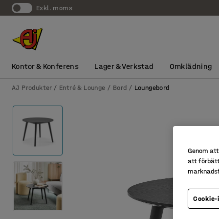
exkl. moms
Kontor & Konferens
Lager & Verkstad
Omklädning
AJ Produkter
Entré & Lounge
Bord
Loungebord
Genom att 
att förbät
marknadsf
Cookie-