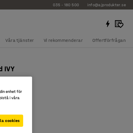
035 - 180 500
info@ajprodukter.se
Våra tjänster
Vi rekommenderar
Offertförfrågan
d IVY
0 mm, svart
0823
din enhet för
istå i våra
och smidigt
rat
många miljöer
la cookies