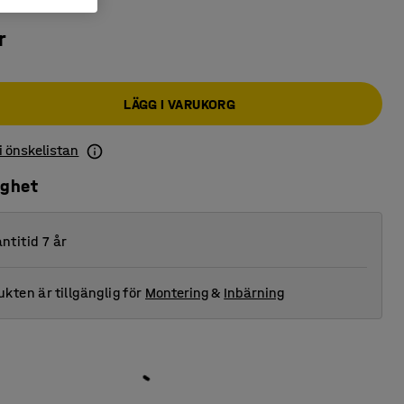
r
LÄGG I VARUKORG
 i önskelistan
ighet
ntitid 7 år
kten är tillgänglig för
Montering
&
Inbärning