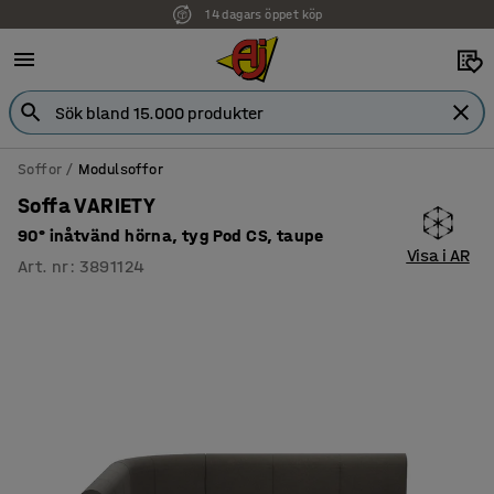
14 dagars öppet köp
Soffor
Modulsoffor
Soffa VARIETY
90° inåtvänd hörna, tyg Pod CS, taupe
Visa i AR
Art. nr
:
3891124