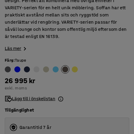
design. Perfekt att kombinera med övriga enheter i
VARIETY-serien för en helt unik möblering. Soffan har ett
praktiskt avstånd mellan sits och ryggstöd som
underlättar vid rengöring. VARIETY-serien passar för
såväl lounge och kontor som offentlig miljö eftersom den
är testad enligt EN 16139.
Läs mer
Färg
:
Taupe
26 995 kr
exkl. moms
Lägg till i önskelistan
Tillgänglighet
Garantitid 7 år