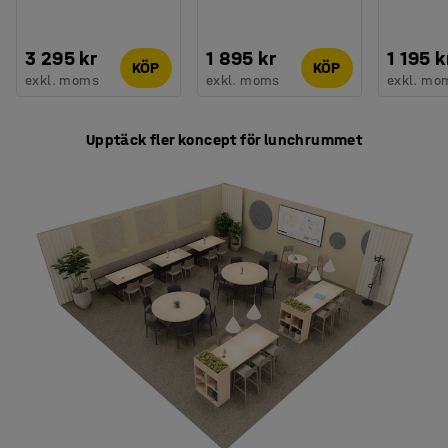
3 295 kr
1 895 kr
1 195 k
KÖP
KÖP
exkl. moms
exkl. moms
exkl. mo
Upptäck fler koncept för lunchrummet