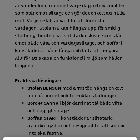
använder lunchrummet varje dag behövs möbler
som står emot slitage och gör det enkelt att hålla
rent. Varje detalj är vald för att förenkla
vardagen. Stolarna kan hängas upp för smidig
städning, borden har slitstarka skivor som står
emot både väta och vardagsslitage, och soffor i
konstläder är både tåliga och lätta att rengöra.
Allt för att skapa en funktionell miljö som håller i
längden.
Praktiska lösningar:
Stolen BENSON
med armstöd hängs enkelt
upp på bordet och förenklar städningen.
Bordet SANNA
i björklaminat tål både väta
och dagligt slitage.
Soffan START
i konstläder är slitstark,
avtorkningsbar och designad för att smulor
inte ska fastna.