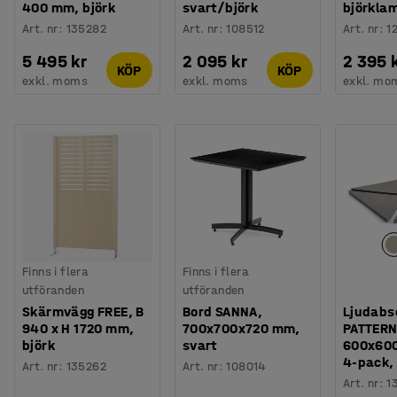
400 mm, björk
svart/björk
björklam
Art. nr
:
135282
Art. nr
:
108512
Art. nr
:
1
5 495 kr
2 095 kr
2 395 
KÖP
KÖP
exkl. moms
exkl. moms
exkl. mo
Finns i flera
Finns i flera
utföranden
utföranden
Skärmvägg FREE, B
Bord SANNA,
Ljudabs
940 x H 1720 mm,
700x700x720 mm,
PATTERN
björk
svart
600x60
4-pack, 
Art. nr
:
135262
Art. nr
:
108014
Art. nr
:
1