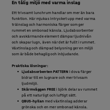
En tålig miljö med varma inslag
Ett trivsamt lunchrum handlar om mer än bara
funktion. Här mjukas intrycket upp med varma
träinslag och harmoniska färger som ger
rummet en ombonad känsla. Ljudabsorbenter
och avskärmande element dämpar ljudnivån
och skapar lugn, även när det är fullt i rummet.
Växtinslag och dämpad belysning ger en miljö
som är både behaglig och inbjudande.
Praktiska lösningar:
Ljudabsorbenten PATTERN
i dova färger
bidrar till en lugnare och mer trivsam
ljudmiljö.
Skärmväggen FREE
i björk delar av rummet
på ett naturligt och luftigt sätt.
QBUS-hyllan
med växtinslag adderar
grönska och en mer ombonad känsla.