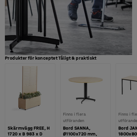
Produkter för konceptet Tåligt & praktiskt
Finns i flera
Finns i fl
utföranden
utförand
Skärmvägg FREE, H
Bord SANNA,
Bord JA
1720 x B 983 x D
Ø1100x720 mm,
1800x8