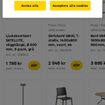
Avvisa alla
Acceptera alla cookies
Finns i flera
Finns i fl
utföranden
utförand
Ljudabsorbent
Skrivbord QBUS, T-
Bord VA
SATELLITE,
stativ, 1400x800
1800x80
vägghängd, Ø 600
mm, svart, ek
900 mm,
mm, 3-pack, grå
Art. nr
:
1622216
Art. nr
:
1
Art. nr
:
138602
2 545 kr
3 895 
1 795 kr
KÖP
KÖP
exkl. moms
exkl. mo
exkl. moms