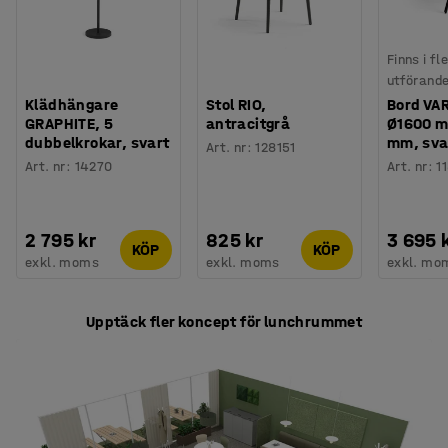
Finns i fl
utförand
Klädhängare
Stol RIO,
Bord VA
GRAPHITE, 5
antracitgrå
Ø1600 m
dubbelkrokar, svart
mm, sva
Art. nr
:
128151
Art. nr
:
14270
Art. nr
:
1
2 795 kr
825 kr
3 695 
KÖP
KÖP
exkl. moms
exkl. moms
exkl. mo
Upptäck fler koncept för lunchrummet