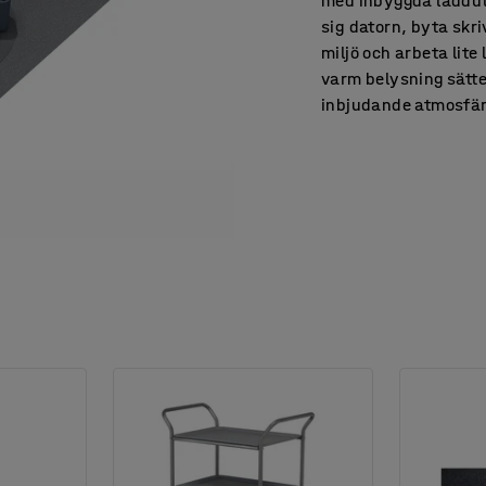
med inbyggda laddutt
sig datorn, byta skr
miljö och arbeta lite
varm belysning sätte
inbjudande atmosfär