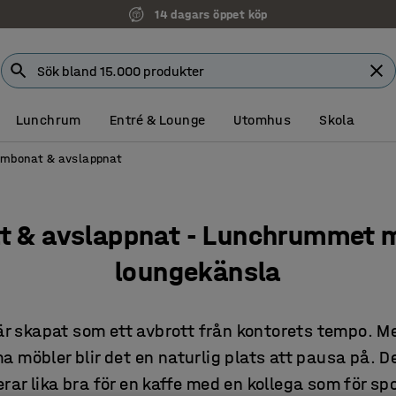
14 dagars öppet köp
Lunchrum
Entré & Lounge
Utomhus
Skola
mbonat & avslappnat
 & avslappnat - Lunchrummet m
loungekänsla
r skapat som ett avbrott från kontorets tempo. M
a möbler blir det en naturlig plats att pausa på.
rar lika bra för en kaffe med en kollega som för 