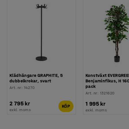
Klädhängare GRAPHITE, 5
Konstväxt EVERGREE
dubbelkrokar, svart
Benjaminfikus, H 16
pack
Art. nr
:
14270
Art. nr
:
1321620
2 795 kr
1 995 kr
KÖP
exkl. moms
exkl. moms