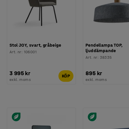
Stol JOY, svart, gråbeige
Pendellampa TOP,
ljuddämpande
Art. nr
:
106001
Art. nr
:
38335
3 995 kr
895 kr
KÖP
exkl. moms
exkl. moms