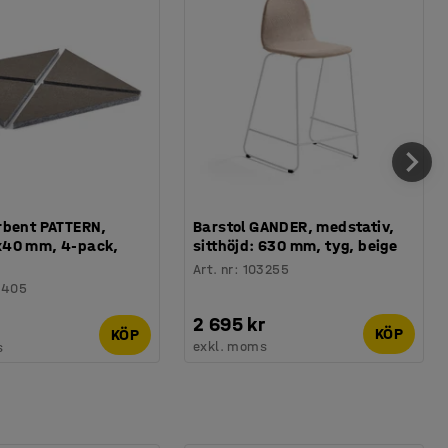
rbent PATTERN,
Barstol GANDER, medstativ,
40 mm, 4-pack,
sitthöjd: 630 mm, tyg, beige
Art. nr
:
103255
8405
2 695 kr
KÖP
KÖP
exkl. moms
s