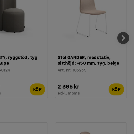
ETY, ryggstöd, tyg
Stol GANDER, medstativ,
aupe
sitthöjd: 450 mm, tyg, beige
60124
Art. nr
:
103235
r
2 395 kr
KÖP
KÖP
s
exkl. moms