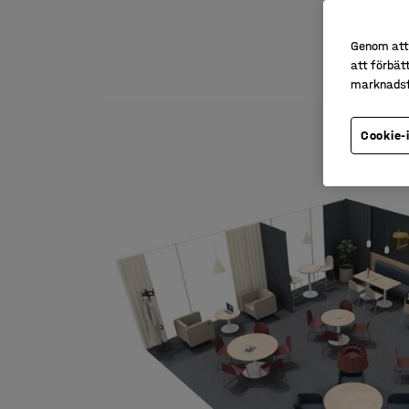
Genom att 
att förbät
marknadsf
Cookie-