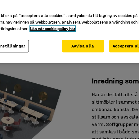
och arbete bortom skrivbordet.
klicka på "acceptera alla cookies" samtycker du till lagring av cookies på 
tra navigeringen på webbplatsen, analysera webbplatsens användning och b
öringsinsatser.
Läs vår cookie policy här
inställningar
Avvisa alla
Acceptera al
Inredning som 
Här är det lätt att sl
sittmöbler i sammet o
ombonad känsla. De d
stillsam och avskal
varm. Soffgrupper med
att samlas i både sm