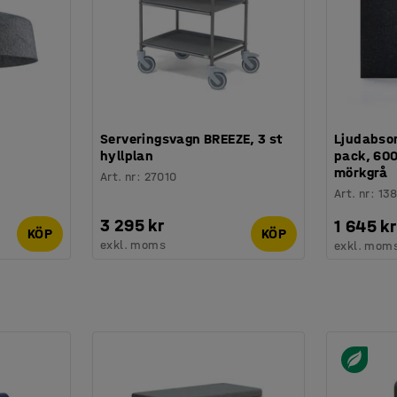
Serveringsvagn BREEZE, 3 st
Ljudabsor
hyllplan
pack, 60
mörkgrå
Art. nr
:
27010
Art. nr
:
13
3 295 kr
1 645 kr
KÖP
KÖP
exkl. moms
exkl. mom