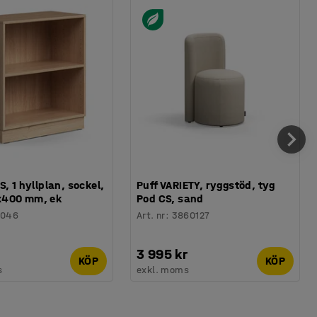
, 1 hyllplan, sockel,
Puff VARIETY, ryggstöd, tyg
400 mm, ek
Pod CS, sand
0046
Art. nr
:
3860127
3 995 kr
KÖP
KÖP
s
exkl. moms