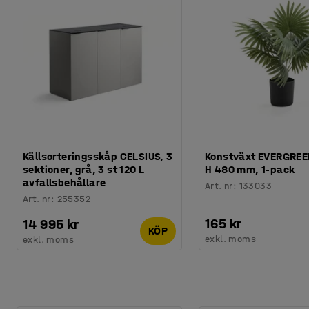
Källsorteringsskåp CELSIUS, 3
Konstväxt EVERGREE
sektioner, grå, 3 st 120 L
H 480 mm, 1-pack
avfallsbehållare
Art. nr
:
133033
Art. nr
:
255352
165 kr
14 995 kr
KÖP
exkl. moms
exkl. moms