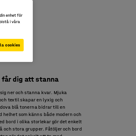
din enhet för
istå i våra
la cookies
får dig att stanna
å sig ner och stanna kvar. Mjuka
ch textil skapar en lyxig och
ova blå tonerna bidrar till en
ad helhet som känns både modern och
 bord i olika storlekar gör det enkelt
å och stora grupper. Fåtöljer och bord