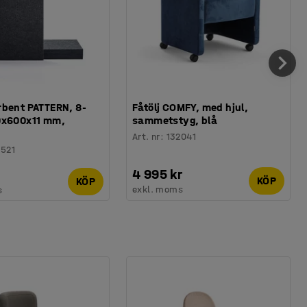
bent PATTERN, 8-
Fåtölj COMFY, med hjul,
0x600x11 mm,
sammetstyg, blå
Art. nr
:
132041
8521
4 995 kr
KÖP
KÖP
exkl. moms
s