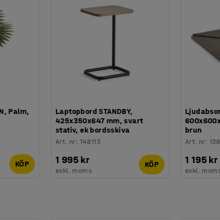
N, Palm,
Laptopbord STANDBY,
Ljudabso
425x350x647 mm, svart
600x600x
stativ, ek bordsskiva
brun
Art. nr
:
148113
Art. nr
:
13
1 995 kr
1 195 kr
KÖP
KÖP
exkl. moms
exkl. mom