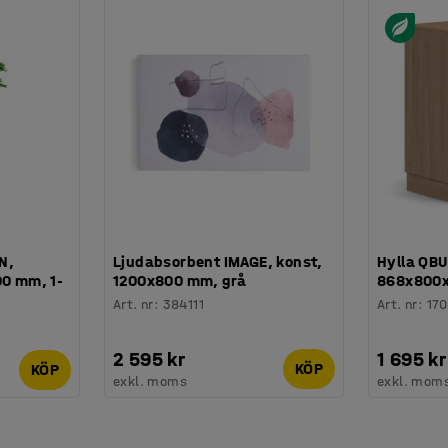
N,
Ljudabsorbent IMAGE, konst,
Hylla QBUS
00 mm, 1-
1200x800 mm, grå
868x800x
Art. nr
:
384111
Art. nr
:
17
2 595 kr
1 695 kr
KÖP
KÖP
exkl. moms
exkl. mom