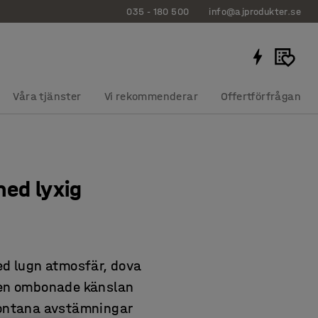
035 - 180 500
info@ajprodukter.se
Våra tjänster
Vi rekommenderar
Offertförfrågan
ed lyxig
ed lugn atmosfär, dova
 Den ombonade känslan
spontana avstämningar