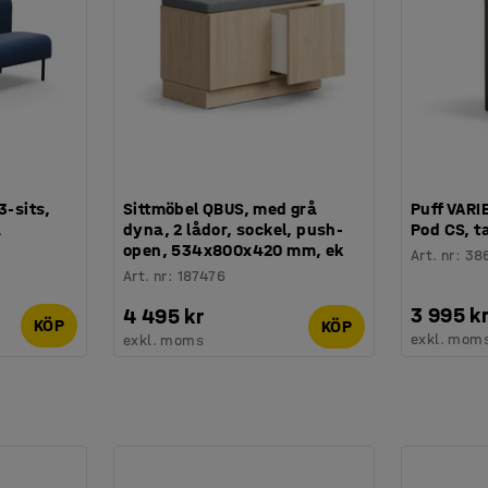
3-sits,
Sittmöbel QBUS, med grå
Puff VARI
å
dyna, 2 lådor, sockel, push-
Pod CS, t
open, 534x800x420 mm, ek
Art. nr
:
38
Art. nr
:
187476
3 995 k
4 495 kr
KÖP
KÖP
exkl. mom
exkl. moms