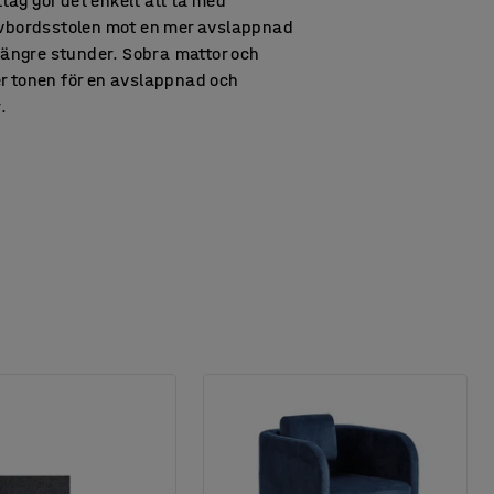
ag gör det enkelt att ta med
ivbordsstolen mot en mer avslappnad
 längre stunder. Sobra mattor och
r tonen för en avslappnad och
.