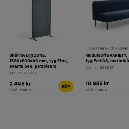
Finns i flera utföranden
Skärmvägg ZONE,
Modulsoffa VARIETY, 
1360x800x46 mm, tyg Etna,
tyg Pod CS, marinbl
svarta ben, petroleum
Art. nr
:
3868121
Art. nr
:
129303
10 995 kr
2 445 kr
KÖP
exkl. moms
exkl. moms