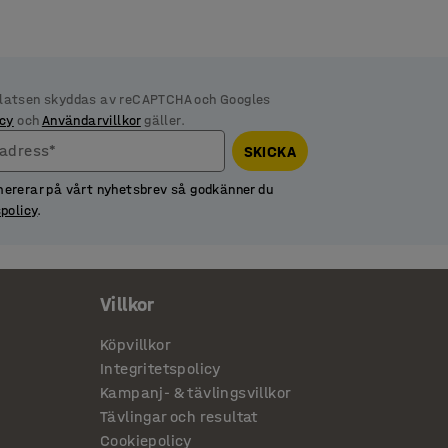
latsen skyddas av reCAPTCHA och Googles
icy
och
Användarvillkor
gäller.
tadress*
SKICKA
mererar på vårt nyhetsbrev så godkänner du
spolicy
.
Villkor
Köpvillkor
Integritetspolicy
Kampanj- & tävlingsvillkor
Tävlingar och resultat
Cookiepolicy