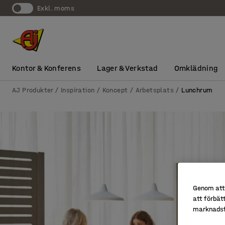
exkl. moms
Kontor & Konferens
Lager & Verkstad
Omklädning
AJ Produkter
Inspiration
Koncept
Arbetsplats
Lunchrum
Genom att 
att förbät
marknadsf