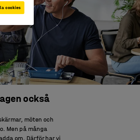
la cookies
dagen också
 skärmar, möten och
 ro. Men på många
ladda om. Därför har vi