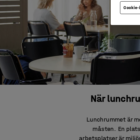
Cookie-
När lunchr
Lunchrummet är mer
måsten. En plats
arbetsplatser är miljö