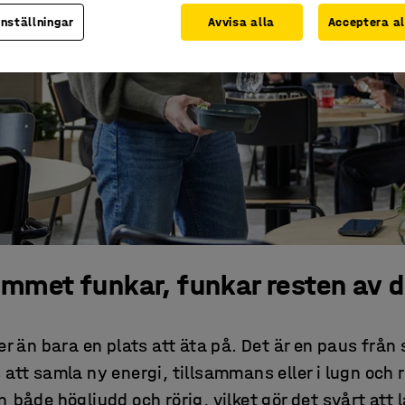
inställningar
Avvisa alla
Acceptera al
ummet funkar, funkar resten av 
 än bara en plats att äta på. Det är en paus från
 att samla ny energi, tillsammans eller i lugn och
n både högljudd och rörig, vilket gör det svårt att 