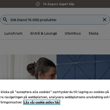
Faktura för företag
Lunchrum
Entré & Lounge
Utomhus
Skola
klicka på "acceptera alla cookies" samtycker du till lagring av cookies på 
tra navigeringen på webbplatsen, analysera webbplatsens användning och b
öringsinsatser.
Läs vår cookie policy här