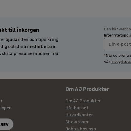
kt till inkorgen
Den här webbp
Integritetspol
 erbjudanden och tips kring
Din e-pos
r dig och dina medarbetare.
 avsluta prenumerationen när
*När du prenu
vår
integritet
Om AJ Produkter
er
Om AJ Produkter
alogen
Hållbarhet
Huvudkontor
Showroom
BREV
Jobba hos oss