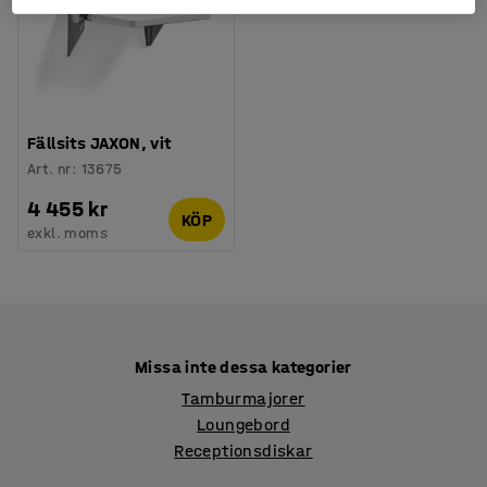
Fällsits JAXON, vit
Art. nr
:
13675
4 455 kr
KÖP
exkl. moms
Missa inte dessa kategorier
Tamburmajorer
Loungebord
Receptionsdiskar