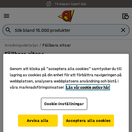
14 dagars öppet köp
Inredningsdetaljer
Fällbara sitsar
Fällbara sitsar
Genom att klicka på "acceptera alla cookies" samtycker du till
lagring av cookies på din enhet för att förbättra navigeringen på
webbplatsen, analysera webbplatsens användning och bistå i
Filtrera
Sortera
våra marknadsföringsinsatser.
Läs vår cookie policy här
1 produkter
Cookie-inställningar
Avvisa alla
Acceptera alla cookies