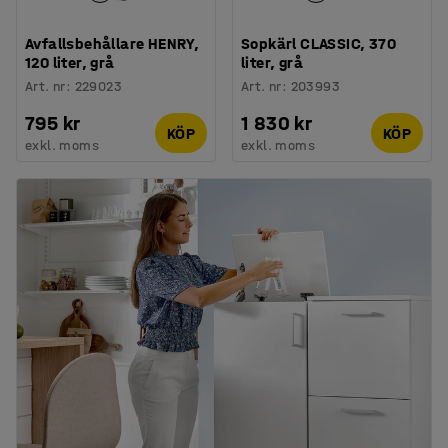
Avfallsbehållare HENRY,
Sopkärl CLASSIC, 370
120 liter, grå
liter, grå
Art. nr
:
229023
Art. nr
:
203993
795 kr
1 830 kr
KÖP
KÖP
exkl. moms
exkl. moms