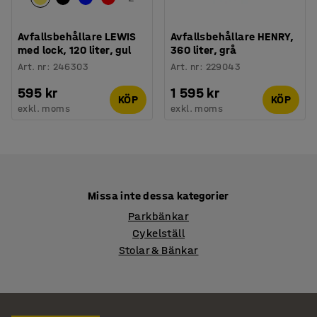
Avfallsbehållare LEWIS
Avfallsbehållare HENRY,
med lock, 120 liter, gul
360 liter, grå
Art. nr
:
246303
Art. nr
:
229043
595 kr
1 595 kr
KÖP
KÖP
exkl. moms
exkl. moms
Missa inte dessa kategorier
Parkbänkar
Cykelställ
Stolar & Bänkar