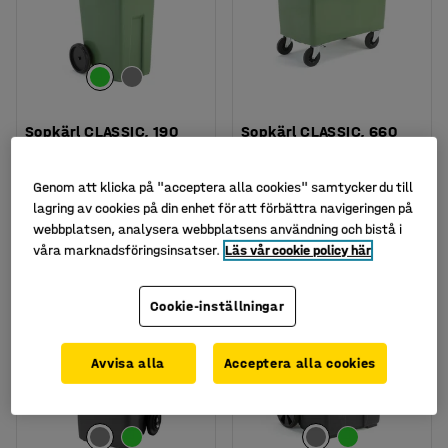
Sopkärl CLASSIC, 190
Sopkärl CLASSIC, 660
liter, grön
liter, grön
Art. nr
:
203981
Art. nr
:
231261
Genom att klicka på "acceptera alla cookies" samtycker du till
1 195 kr
4 595 kr
lagring av cookies på din enhet för att förbättra navigeringen på
KÖP
KÖP
webbplatsen, analysera webbplatsens användning och bistå i
exkl. moms
exkl. moms
våra marknadsföringsinsatser.
Läs vår cookie policy här
Cookie-inställningar
Avvisa alla
Acceptera alla cookies