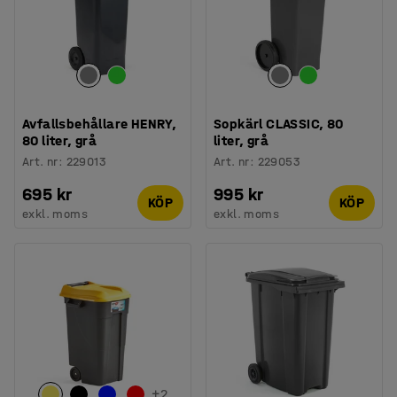
Avfallsbehållare HENRY,
Sopkärl CLASSIC, 80
80 liter, grå
liter, grå
Art. nr
:
229013
Art. nr
:
229053
695 kr
995 kr
KÖP
KÖP
exkl. moms
exkl. moms
+
2