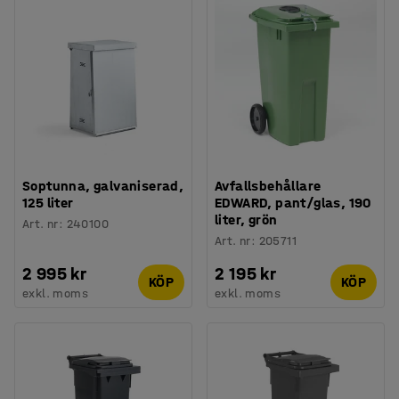
Soptunna, galvaniserad,
Avfallsbehållare
125 liter
EDWARD, pant/glas, 190
liter, grön
Art. nr
:
240100
Art. nr
:
205711
2 995 kr
2 195 kr
KÖP
KÖP
exkl. moms
exkl. moms