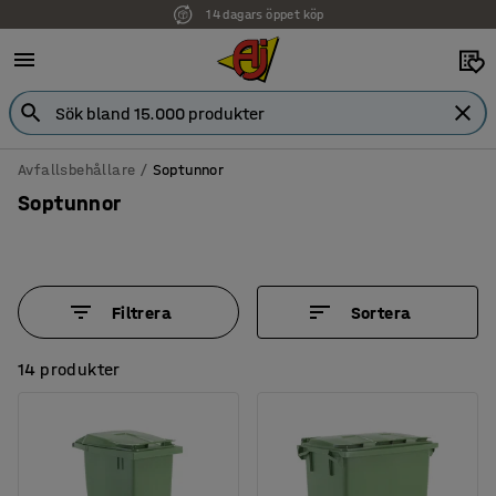
14 dagars öppet köp
Avfallsbehållare
Soptunnor
Soptunnor
Filtrera
Sortera
14 produkter