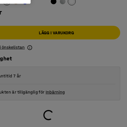
r
LÄGG I VARUKORG
 i önskelistan
ighet
ntitid 7 år
kten är tillgänglig för
Inbärning