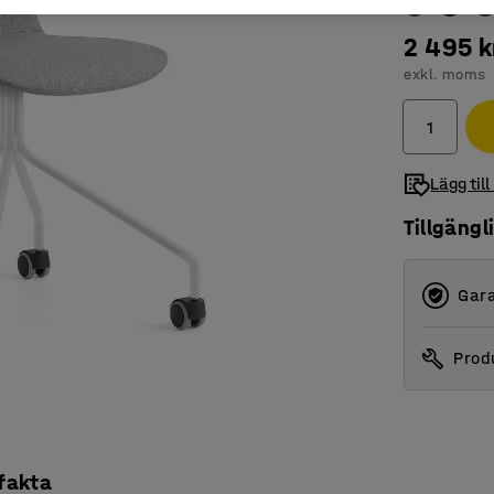
2 495 k
exkl. moms
Lägg till
Tillgängl
Gara
Produ
 fakta