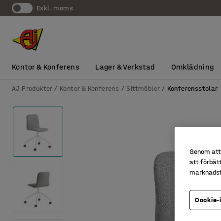
exkl. moms
Kontor & Konferens
Lager & Verkstad
Omklädning
AJ Produkter
Kontor & Konferens
Sittmöbler
Konferensstolar
Genom att 
att förbät
marknadsf
Cookie-