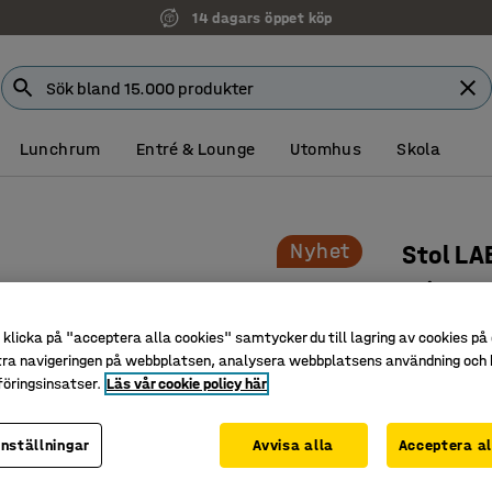
14 dagars öppet köp
Lunchrum
Entré & Lounge
Utomhus
Skola
Nyhet
Stol LA
Spindelbe
Art. nr
:
10
klicka på "acceptera alla cookies" samtycker du till lagring av cookies på 
tra navigeringen på webbplatsen, analysera webbplatsens användning och b
Bekväm si
öringsinsatser.
Läs vår cookie policy här
Passar br
Hjulstativ
inställningar
Avvisa alla
Acceptera al
Färg
:
Ljusgrå