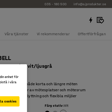
035 - 180 500
info@ajprodukter.se
Våra tjänster
Vi rekommenderar
Offertförfrågan
BELL
n med hjul, vit/ljusgrå
40435
din enhet för
istå i våra
ttposition för både korta och längre möten
a för olika typer av mötesplatser och mötesrum
 för smidig förflyttning och flexibla miljöer
la cookies
Färg stativ
:
Vit