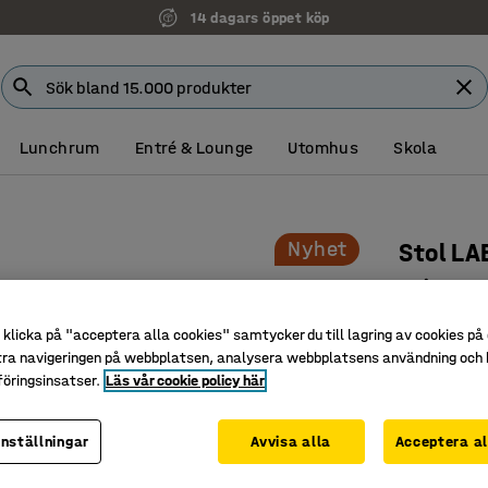
14 dagars öppet köp
Lunchrum
Entré & Lounge
Utomhus
Skola
Nyhet
Stol LA
Spindelb
Art. nr
:
10
klicka på "acceptera alla cookies" samtycker du till lagring av cookies på 
tra navigeringen på webbplatsen, analysera webbplatsens användning och b
Bekväm si
öringsinsatser.
Läs vår cookie policy här
Passar br
Hjulstativ
inställningar
Avvisa alla
Acceptera al
Färg
:
Antraci