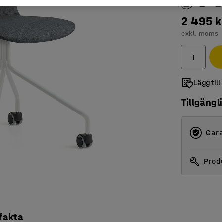
2 495 k
exkl. moms
Lägg till
Tillgängl
Gara
Produ
 fakta