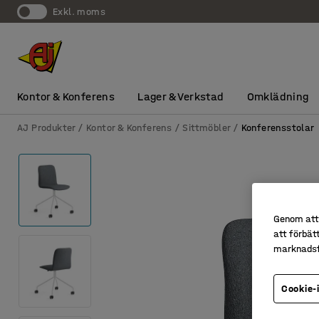
exkl. moms
Kontor & Konferens
Lager & Verkstad
Omklädning
AJ Produkter
Kontor & Konferens
Sittmöbler
Konferensstolar
Genom att 
att förbät
marknadsf
Cookie-