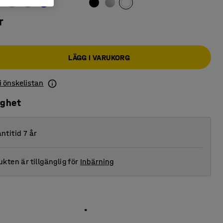
r
LÄGG I VARUKORG
 i önskelistan
ighet
ntitid 7 år
kten är tillgänglig för
Inbärning