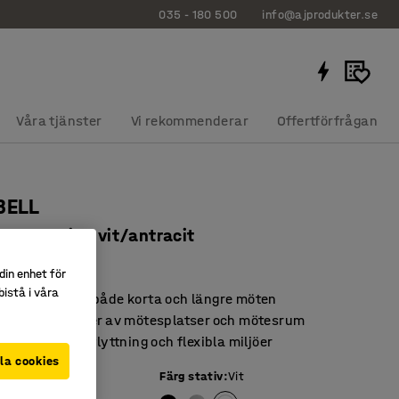
035 - 180 500
info@ajprodukter.se
Våra tjänster
Vi rekommenderar
Offertförfrågan
BELL
en med hjul, vit/antracit
40431
din enhet för
istå i våra
ttposition för både korta och längre möten
a för olika typer av mötesplatser och mötesrum
 för smidig förflyttning och flexibla miljöer
la cookies
t
Färg stativ
:
Vit