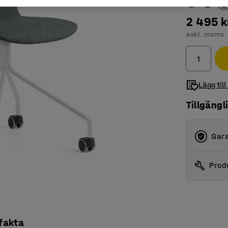
2 495 k
exkl. moms
Lägg till
Tillgängl
Gara
Produ
 fakta