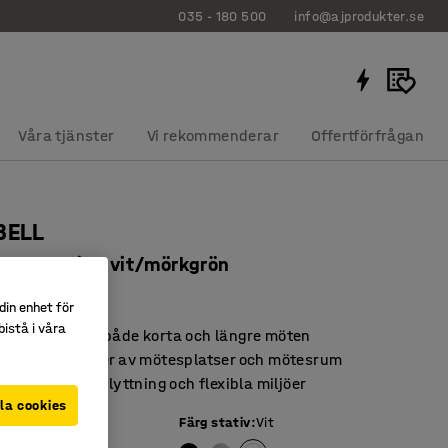
035 - 180 500
info@ajprodukter.se
Våra tjänster
Vi rekommenderar
Offertförfrågan
BELL
en med hjul, vit/mörkgrön
40432
din enhet för
istå i våra
ttposition för både korta och längre möten
a för olika typer av mötesplatser och mötesrum
 för smidig förflyttning och flexibla miljöer
la cookies
ön
Färg stativ
:
Vit