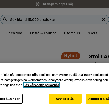
Faktura för företag
Lunchrum
Entré & Lounge
Utomhus
Skola
Nyhet
Stol LA
Spindelb
Art. nr
:
10
klicka på "acceptera alla cookies" samtycker du till lagring av cookies på 
tra navigeringen på webbplatsen, analysera webbplatsens användning och b
Bekväm si
öringsinsatser.
Läs vår cookie policy här
Passar br
Hjulstativ
inställningar
Avvisa alla
Acceptera al
Färg
:
Mörkgr