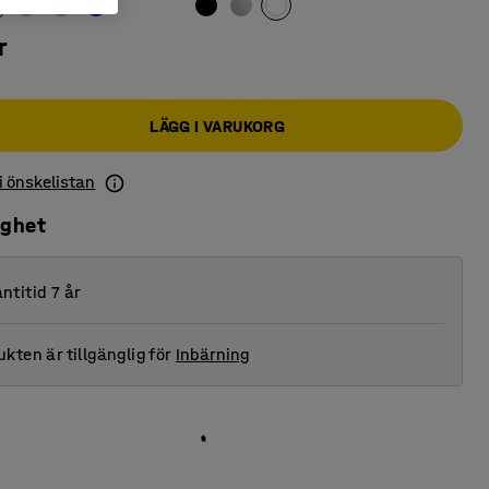
r
LÄGG I VARUKORG
 i önskelistan
ighet
ntitid 7 år
kten är tillgänglig för
Inbärning