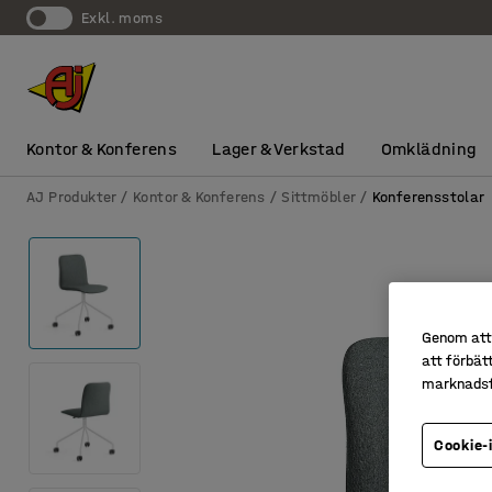
exkl. moms
Kontor & Konferens
Lager & Verkstad
Omklädning
AJ Produkter
Kontor & Konferens
Sittmöbler
Konferensstolar
Genom att 
att förbät
marknadsf
Cookie-