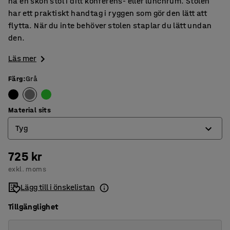
ha en skön stol i ditt konferens- eller lunchrum. Stolen
har ett praktiskt handtag i ryggen som gör den lätt att
flytta. När du inte behöver stolen staplar du lätt undan
den.
Läs mer
Färg
:
Grå
Material sits
Tyg
725 kr
Konstläder
exkl. moms
Tyg
Lägg till i önskelistan
Tillgänglighet