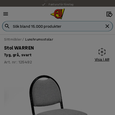
Faktura för företag
Sittmöbler
Lunchrumsstolar
Stol WARREN
Tyg, grå, svart
Visa i AR
Art. nr
:
125492