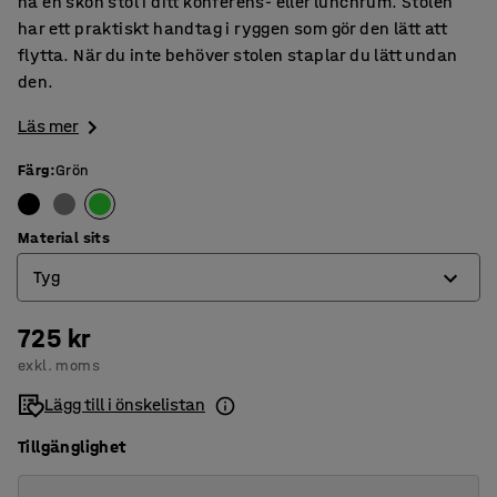
ha en skön stol i ditt konferens- eller lunchrum. Stolen
har ett praktiskt handtag i ryggen som gör den lätt att
flytta. När du inte behöver stolen staplar du lätt undan
den.
Läs mer
Färg
:
Grön
Material sits
Tyg
725 kr
Konstläder
exkl. moms
Tyg
Lägg till i önskelistan
Tillgänglighet