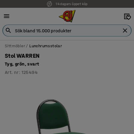
14 dagars öppet köp
Faktura för företag
Sittmöbler
Lunchrumsstolar
Stol WARREN
Tyg, grön, svart
Art. nr
:
125494