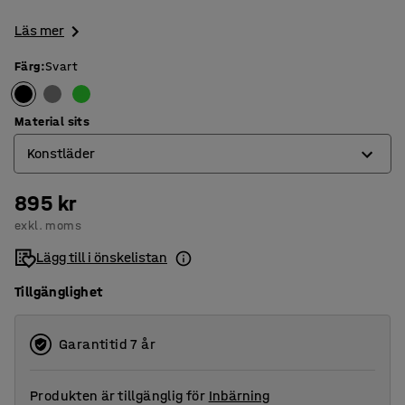
Läs mer
Färg
:
Svart
Material sits
Konstläder
895 kr
Konstläder
exkl. moms
Tyg
Lägg till i önskelistan
Tillgänglighet
Garantitid 7 år
Produkten är tillgänglig för
Inbärning