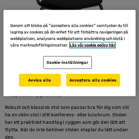
Genom att klicka på "acceptera alla cookies" samtycker du till
lagring av cookies på din enhet för att förbättra navigeringen på
webbplatsen, analysera webbplatsens användning och bistå i
våra marknadsföringsinsatser.
Läs vår cookie policy här
Cookie-inställningar
Robust och stabil
Avvisa alla
Acceptera alla cookies
Mjukt stoppad
Välj mellan tyg och skai
Robust och klassisk stol som passar bra för dig som vill
ha en skön stol i ditt konferens- eller lunchrum. Stolen
har ett praktiskt handtag i ryggen som gör den lätt att
flytta. När du inte behöver stolen staplar du lätt undan
den.