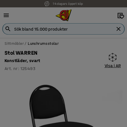
14 dagars öppet köp
Sittmöbler
Lunchrumsstolar
Stol WARREN
Konstläder, svart
Visa i AR
Art. nr
:
125493