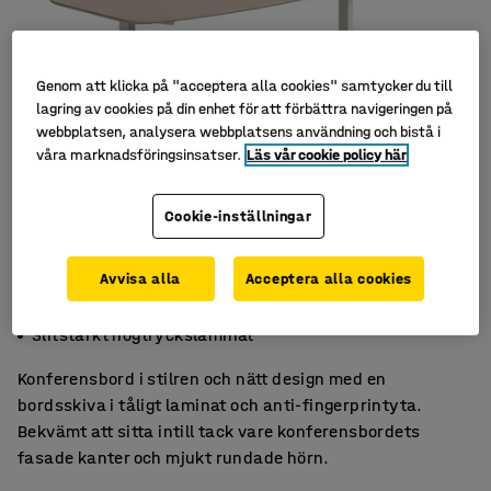
Genom att klicka på "acceptera alla cookies" samtycker du till
lagring av cookies på din enhet för att förbättra navigeringen på
webbplatsen, analysera webbplatsens användning och bistå i
våra marknadsföringsinsatser.
Läs vår cookie policy här
Cookie-inställningar
Avvisa alla
Acceptera alla cookies
Lättskött yta med anti-fingerprint
Mjukt intryck med fasade kanter
Slitstarkt högtryckslaminat
Konferensbord i stilren och nätt design med en
bordsskiva i tåligt laminat och anti-fingerprintyta.
Bekvämt att sitta intill tack vare konferensbordets
fasade kanter och mjukt rundade hörn.