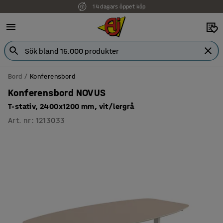
14 dagars öppet köp
Faktura för företag
Bord
Konferensbord
Konferensbord NOVUS
T-stativ, 2400x1200 mm, vit/lergrå
Art. nr
:
1213033