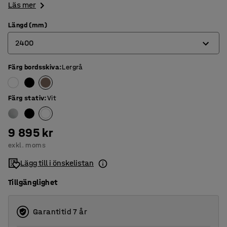
Läs mer
Längd (mm)
2400
Färg bordsskiva
:
Lergrå
2400
3200
Färg stativ
:
Vit
4000
4800
9 895 kr
exkl. moms
5600
Lägg till i önskelistan
Tillgänglighet
Garantitid 7 år