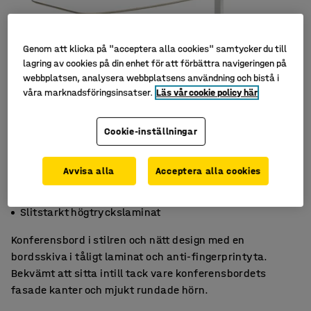
Genom att klicka på "acceptera alla cookies" samtycker du till
lagring av cookies på din enhet för att förbättra navigeringen på
webbplatsen, analysera webbplatsens användning och bistå i
våra marknadsföringsinsatser.
Läs vår cookie policy här
Cookie-inställningar
Avvisa alla
Acceptera alla cookies
Lättskött yta med anti-fingerprint
Mjukt intryck med fasade kanter
Slitstarkt högtryckslaminat
Konferensbord i stilren och nätt design med en
bordsskiva i tåligt laminat och anti-fingerprintyta.
Bekvämt att sitta intill tack vare konferensbordets
fasade kanter och mjukt rundade hörn.