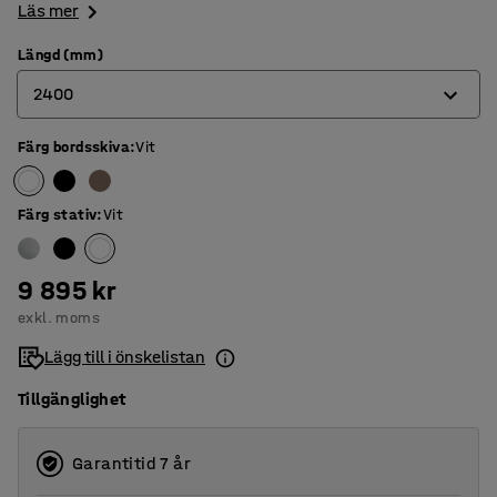
Läs mer
Längd (mm)
2400
Färg bordsskiva
:
Vit
2400
3200
Färg stativ
:
Vit
4000
4800
9 895 kr
exkl. moms
5600
Lägg till i önskelistan
Tillgänglighet
Garantitid 7 år