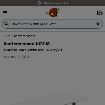
14 dagars öppet köp
Faktura för företag
Bord
Konferensbord
Konferensbord NOVUS
T-stativ, 2400x1200 mm, svart/vit
Art. nr
:
1213011