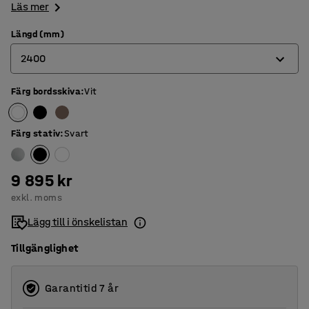
Läs mer
Längd (mm)
2400
Färg bordsskiva
:
Vit
2400
3200
Färg stativ
:
Svart
4000
4800
9 895 kr
exkl. moms
5600
Lägg till i önskelistan
Tillgänglighet
Garantitid 7 år