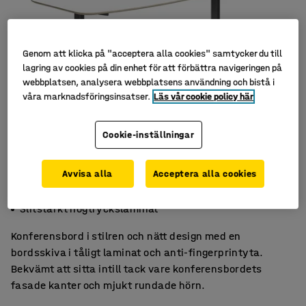
Genom att klicka på "acceptera alla cookies" samtycker du till
lagring av cookies på din enhet för att förbättra navigeringen på
webbplatsen, analysera webbplatsens användning och bistå i
våra marknadsföringsinsatser.
Läs vår cookie policy här
Cookie-inställningar
Avvisa alla
Acceptera alla cookies
Lättskött yta med anti-fingerprint
Mjukt intryck med fasade kanter
Slitstarkt högtryckslaminat
Konferensbord i stilren och nätt design med en
bordsskiva i tåligt laminat och anti-fingerprintyta.
Bekvämt att sitta intill tack vare konferensbordets
fasade kanter och mjukt rundade hörn.