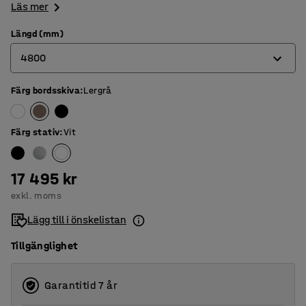
Läs mer
Längd (mm)
4800
Färg bordsskiva
:
Lergrå
2400
3200
Färg stativ
:
Vit
4000
4800
17 495 kr
exkl. moms
5600
Lägg till i önskelistan
Tillgänglighet
Garantitid 7 år