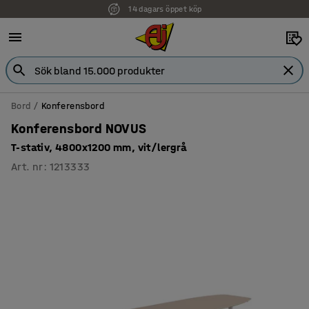
14 dagars öppet köp
Faktura för företag
Bord
Konferensbord
Konferensbord NOVUS
T-stativ, 4800x1200 mm, vit/lergrå
Art. nr
:
1213333