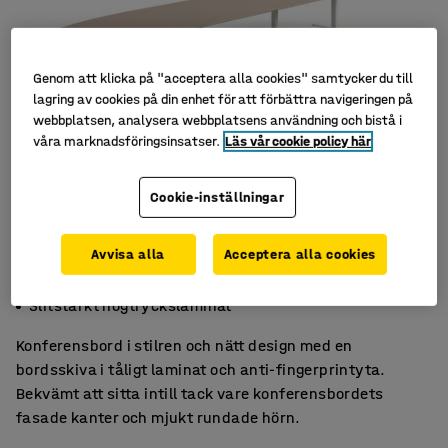
Genom att klicka på "acceptera alla cookies" samtycker du till
lagring av cookies på din enhet för att förbättra navigeringen på
webbplatsen, analysera webbplatsens användning och bistå i
våra marknadsföringsinsatser.
Läs vår cookie policy här
Cookie-inställningar
Avvisa alla
Acceptera alla cookies
Lättskött yta med anti-fingerprint
Mjukt intryck med fasade kanter
Slitstarkt högtryckslaminat
Konferensbord i stilren och nätt design med en
bordsskiva i tåligt laminat och anti-fingerprintyta.
Bekvämt att sitta intill tack vare konferensbordets
fasade kanter och mjukt rundade hörn.