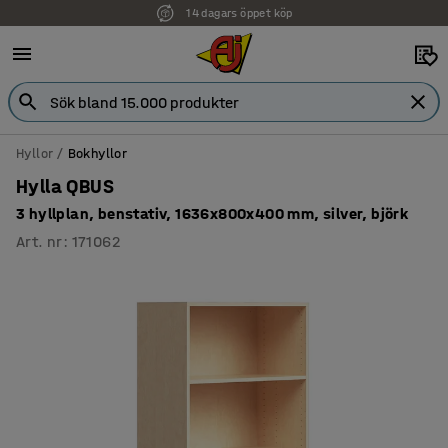
14 dagars öppet köp
Faktura för företag
Hyllor
Bokhyllor
Hylla QBUS
3 hyllplan, benstativ, 1636x800x400 mm, silver, björk
Art. nr
:
171062