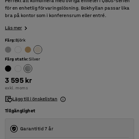
Perfekt att kombinera med övriga enheter i QBUS-serien
för en enhetlig förvaringslösning. Bokhyllan passar lika
bra på kontor som i konferensrum eller entré.
Läs mer
Färg
:
Björk
Färg stativ
:
Silver
3 595 kr
exkl. moms
Lägg till i önskelistan
Tillgänglighet
Garantitid 7 år