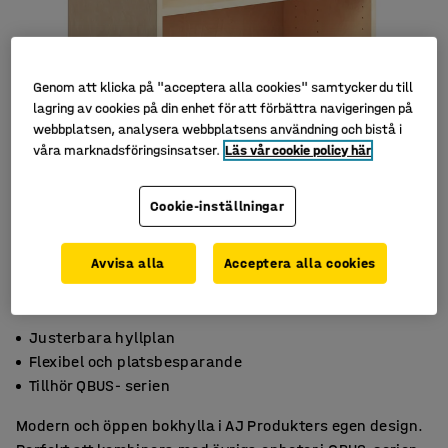
Genom att klicka på "acceptera alla cookies" samtycker du till
lagring av cookies på din enhet för att förbättra navigeringen på
webbplatsen, analysera webbplatsens användning och bistå i
våra marknadsföringsinsatser.
Läs vår cookie policy här
Cookie-inställningar
Avvisa alla
Acceptera alla cookies
Justerbara hyllplan
Flexibel och platsbesparande
Tillhör QBUS- serien
Modern och öppen bokhylla i AJ Produkters egen design.