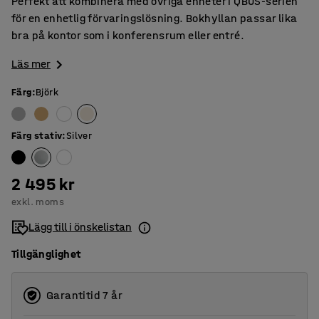
Perfekt att kombinera med övriga enheter i QBUS-serien
för en enhetlig förvaringslösning. Bokhyllan passar lika
bra på kontor som i konferensrum eller entré.
Läs mer
Färg
:
Björk
Färg stativ
:
Silver
2 495 kr
exkl. moms
Lägg till i önskelistan
Tillgänglighet
Garantitid 7 år