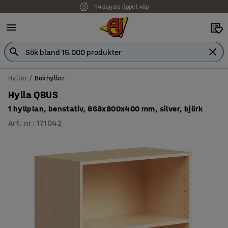
14 dagars öppet köp
Faktura för företag
Hyllor
Bokhyllor
Hylla QBUS
1 hyllplan, benstativ, 868x800x400 mm, silver, björk
Art. nr
:
171042