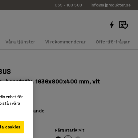
035 - 180 500
info@ajprodukter.se
Våra tjänster
Vi rekommenderar
Offertförfrågan
QBUS
an, benstativ, 1636x800x400 mm, vit
063
din enhet för
ra hyllplan
istå i våra
och platsbesparande
BUS- serien
la cookies
Färg stativ
:
Vit