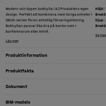
Modern och öppen bokhylla i AJ Produkters egen
Höjd
:
design. Perfekt att kombinera med övriga enheter i
Bredd
QBUS-serien för en enhetlig förvaringslösning.
Djup
:
Bokhyllan passar lika bra på kontor som i
Bredd,
konferensrum eller entré.
Se mer
Läs mer
Produktinformation
Med den anpassningsbara förvaringsserien QBUS kan du lä
Produktfakta
Denna praktiska bokhylla är perfekt för generell förvaring a
kontorsmaterial eller andra föremål som du vill ha enkel åt
Höjd
:
1636
mm
Dokument
Bredd
:
800
mm
Hyllan är lättplacerad och den stilrena designen gör att de
Djup
:
400
mm
eller i ett konferensrum.
Bredd, inre
:
764
mm
Skriv ut produktblad
BIM-models
Djup, inre
:
380
mm
Hyllan är tillverkad av laminat, ett material som är både tål