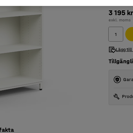
3 195 k
exkl. moms
Lägg till
Tillgängl
Gara
Produ
 fakta