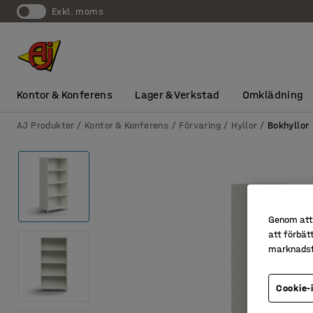
exkl. moms
Kontor & Konferens
Lager & Verkstad
Omklädning
AJ Produkter
Kontor & Konferens
Förvaring
Hyllor
Bokhyllor
Genom att 
att förbät
marknadsf
Cookie-