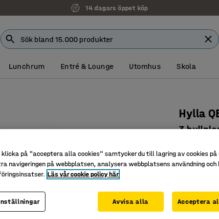
14 dagars öppet köp
Lunchrum
Entré & Lounge
Utomhus
Skola
Hylla 
3 hyllpl
Art. nr
:
171
klicka på "acceptera alla cookies" samtycker du till lagring av cookies på 
Justerba
tra navigeringen på webbplatsen, analysera webbplatsens användning och b
öringsinsatser.
Läs vår cookie policy här
Flexibel 
Tillhör Q
inställningar
Avvisa alla
Acceptera al
Färg
:
Vit