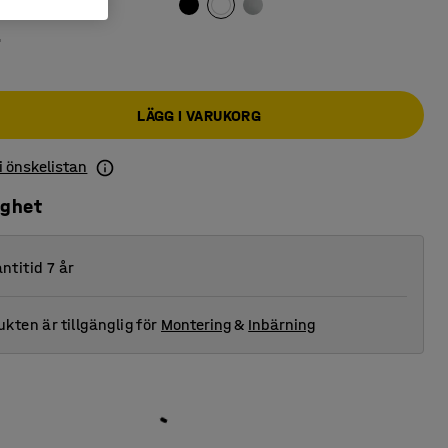
r
LÄGG I VARUKORG
 i önskelistan
ighet
ntitid 7 år
kten är tillgänglig för
Montering
&
Inbärning