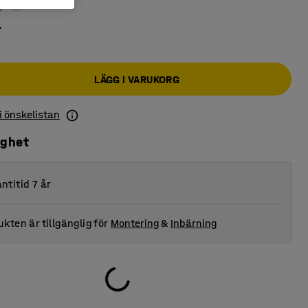
r
LÄGG I VARUKORG
 i önskelistan
ighet
ntitid 7 år
kten är tillgänglig för
Montering
&
Inbärning