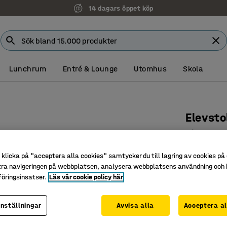
14 dagars öppet köp
Lunchrum
Entré & Lounge
Utomhus
Skola
Elevsto
Sits 360
Art. nr
:
36
klicka på "acceptera alla cookies" samtycker du till lagring av cookies på 
tra navigeringen på webbplatsen, analysera webbplatsens användning och b
Högtryck
öringsinsatser.
Läs vår cookie policy här
Finns i fl
Klassisk 
inställningar
Avvisa alla
Acceptera al
Färg
:
Grå