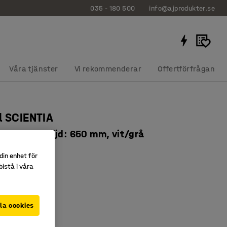
035 - 180 500
info@ajprodukter.se
Våra tjänster
Vi rekommenderar
Offertförfrågan
l SCIENTIA
x360 mm, höjd: 650 mm, vit/grå
8079
din enhet för
istå i våra
slaminat
era färger
modell
la cookies