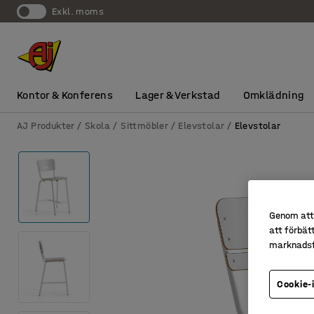
exkl. moms
Kontor & Konferens
Lager & Verkstad
Omklädning
AJ Produkter
Skola
Sittmöbler
Elevstolar
Elevstolar
Genom att 
att förbät
marknadsf
Cookie-