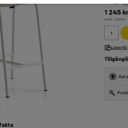
1 245 k
exkl. moms
Lägg till
Tillgängl
Gara
Produ
 fakta