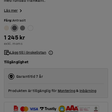
med rundad framkant.
Läs mer
Färg
:
Antracit
1 245 kr
exkl. moms
Lägg till i önskelistan
Tillgänglighet
Garantitid 7 år
Produkten är tillgänglig för
Montering
&
Inbärning