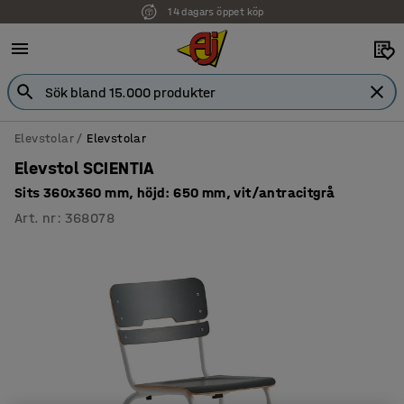
14 dagars öppet köp
Faktura för företag
Elevstolar
Elevstolar
Elevstol SCIENTIA
Sits 360x360 mm, höjd: 650 mm, vit/antracitgrå
Art. nr
:
368078