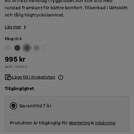
ett urfräst handtag i ryggstödet och stor sits med
rundad framkant för bättre komfort. Tillverkad i lättskött
och tålig högtryckslaminat.
Läs mer
Färg
:
Grå
995 kr
exkl. moms
Lägg till i önskelistan
Tillgänglighet
Garantitid 7 år
Produkten är tillgänglig för
Montering
&
Inbärning